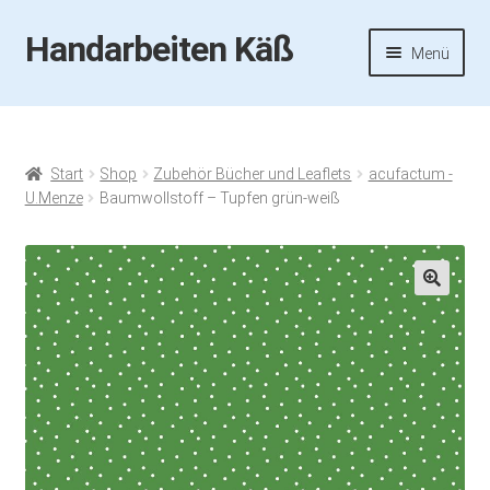
Handarbeiten Käß
Zur
Zum
Menü
Navigation
Inhalt
springen
springen
Startseite
Aktuelles
Start
Shop
Zubehör Bücher und Leaflets
acufactum -
U.Menze
Baumwollstoff – Tupfen grün-weiß
Fotos
Termine
🔍
Handarbeiten-Käß-Shop
Kasse
Mein Konto