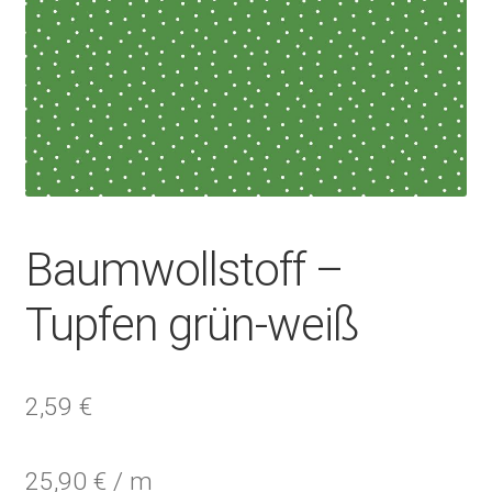
Baumwollstoff –
Tupfen grün-weiß
2,59
€
25,90
€
/
m