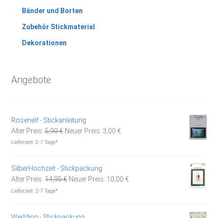
Bänder und Borten
Zubehör Stickmaterial
Dekorationen
Angebote
Rosenelf - Stickanleitung
Ursprünglicher
Aktueller
Alter Preis:
5,90
€
Neuer Preis:
3,00
€
Preis
Preis
Lieferzeit:
2-7 Tage*
war:
ist:
5,90 €
3,00 €.
SilberHochzeit - Stickpackung
Ursprünglicher
Aktueller
Alter Preis:
14,95
€
Neuer Preis:
10,00
€
Preis
Preis
Lieferzeit:
2-7 Tage*
war:
ist:
14,95 €
10,00 €.
Wedding - Stickpackung