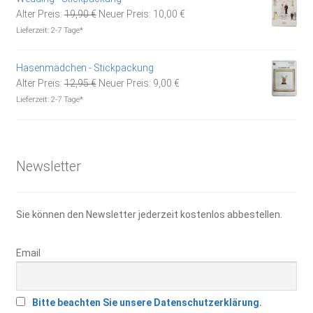
Ursprünglicher
Aktueller
Alter Preis:
19,90
€
Neuer Preis:
10,00
€
Preis
Preis
Lieferzeit:
2-7 Tage*
war:
ist:
19,90 €
10,00 €.
Hasenmädchen - Stickpackung
Ursprünglicher
Aktueller
Alter Preis:
12,95
€
Neuer Preis:
9,00
€
Preis
Preis
Lieferzeit:
2-7 Tage*
war:
ist:
12,95 €
9,00 €.
Newsletter
Sie können den Newsletter jederzeit kostenlos abbestellen.
Email
Bitte beachten Sie unsere Datenschutzerklärung.