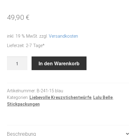
49,90
€
inkl. 19 % MwSt.
zzgl.
Versandkosten
Lieferzeit:
2-7 Tage*
Stickpackung
In den Warenkorb
-
Lulu
Belle
Eisverkäuferin,
Artikelnummer:
B-241-15 blau
Kategorien:
Liebevolle Kreuzstichentwürfe
,
Lulu Belle
,
blau
Stickpackungen
Menge
Beschreibung