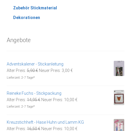
Zubehör Stickmaterial
Dekorationen
Angebote
Adventskalener - Stickanleitung
Ursprünglicher
Aktueller
Alter Preis:
5,90
€
Neuer Preis:
3,00
€
Preis
Preis
Lieferzeit:
2-7 Tage*
war:
ist:
5,90 €
3,00 €.
Reineke Fuchs - Stickpackung
Ursprünglicher
Aktueller
Alter Preis:
14,95
€
Neuer Preis:
10,00
€
Preis
Preis
Lieferzeit:
2-7 Tage*
war:
ist:
14,95 €
10,00 €.
Kreuzstichheft - Hase Huhn und Lamm KG
Ursprünglicher
Aktueller
Alter Preis:
16,50
€
Neuer Preis:
10,00
€