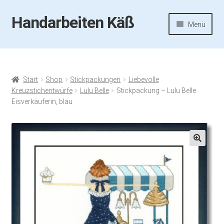
Handarbeiten Käß
Zur
Zum
Menü
Navigation
Inhalt
springen
springen
Startseite
Aktuelles
Start
Shop
Stickpackungen
Liebevolle
Kreuzstichentwürfe
Lulu Belle
Stickpackung – Lulu Belle
Fotos
Eisverkäuferin, blau
Termine
🔍
Handarbeiten-Käß-Shop
Kasse
Mein Konto