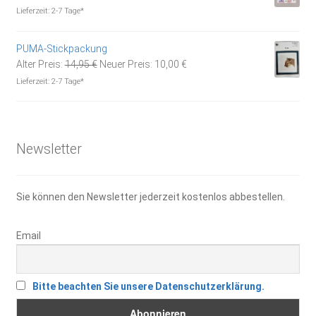
Preis
Preis
Lieferzeit:
2-7 Tage*
war:
ist:
16,50 €
10,00 €.
PUMA-Stickpackung
Ursprünglicher
Aktueller
Alter Preis:
14,95
€
Neuer Preis:
10,00
€
Preis
Preis
Lieferzeit:
2-7 Tage*
war:
ist:
14,95 €
10,00 €.
Newsletter
Sie können den Newsletter jederzeit kostenlos abbestellen.
Email
Bitte beachten Sie unsere Datenschutzerklärung.