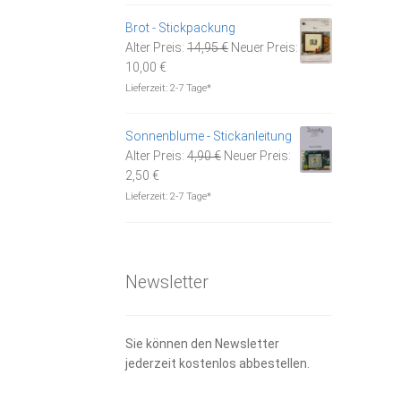
3,00 €.
Brot - Stickpackung
Ursprünglicher
Alter Preis:
14,95
€
Neuer Preis:
Aktueller
Preis
10,00
€
Preis
war:
Lieferzeit:
2-7 Tage*
ist:
14,95 €
10,00 €.
Sonnenblume - Stickanleitung
Ursprünglicher
Alter Preis:
4,90
€
Neuer Preis:
Aktueller
Preis
2,50
€
Preis
war:
Lieferzeit:
2-7 Tage*
ist:
4,90 €
2,50 €.
Newsletter
Sie können den Newsletter
jederzeit kostenlos abbestellen.