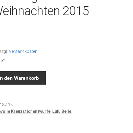
Weihnachten 2015
zzgl.
Versandkosten
ge*
In den Warenkorb
-82-15
evolle Kreuzstichentwürfe
,
Lulu Belle
,