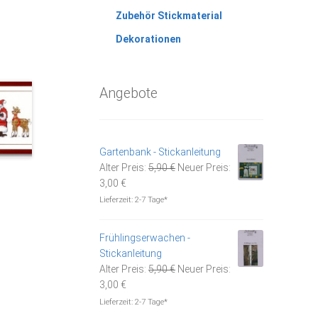
Zubehör Stickmaterial
Dekorationen
Angebote
Gartenbank - Stickanleitung
Ursprünglicher
Alter Preis:
5,90
€
Neuer Preis:
Aktueller
Preis
3,00
€
Preis
war:
Lieferzeit:
2-7 Tage*
ist:
5,90 €
3,00 €.
Frühlingserwachen -
Stickanleitung
Ursprünglicher
Alter Preis:
5,90
€
Neuer Preis:
Aktueller
Preis
3,00
€
Preis
war:
Lieferzeit:
2-7 Tage*
ist:
5,90 €