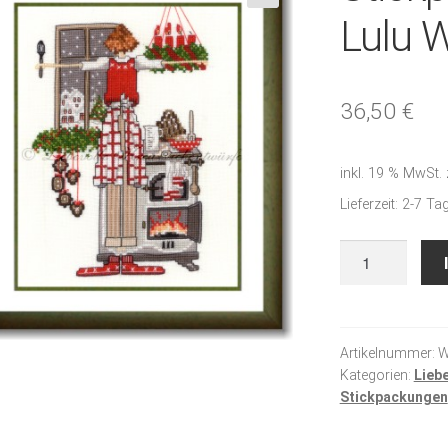
🔍
Lulu 
36,50
€
inkl. 19 % MwSt.
Lieferzeit:
2-7 Ta
Stickpackung
-
Kleine
Lulu
Weihnachten
Artikelnummer:
W
Kategorien:
Lieb
2015
Stickpackungen
Menge