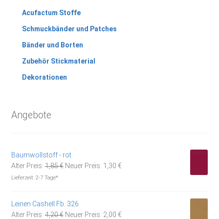
Acufactum Stoffe
Schmuckbänder und Patches
Bänder und Borten
Zubehör Stickmaterial
Dekorationen
Angebote
Baumwollstoff - rot
Ursprünglicher
Aktueller
Alter Preis:
1,85
€
Neuer Preis:
1,30
€
Preis
Preis
Lieferzeit:
2-7 Tage*
war:
ist:
1,85 €
1,30 €.
Leinen Cashell Fb. 326
Ursprünglicher
Aktueller
Alter Preis:
4,20
€
Neuer Preis:
2,00
€