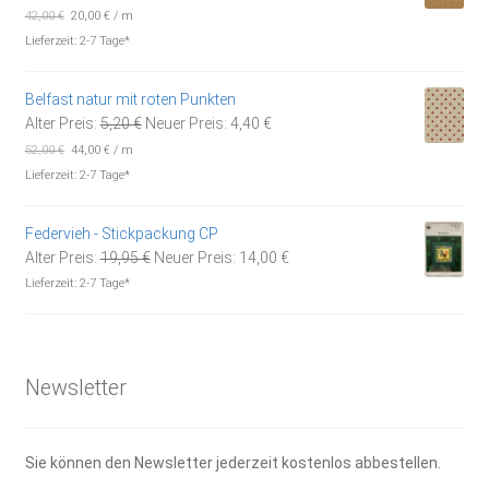
Preis
Preis
42,00
€
20,00
€
/
m
war:
ist:
Lieferzeit:
2-7 Tage*
4,20 €
2,00 €.
Belfast natur mit roten Punkten
Ursprünglicher
Aktueller
Alter Preis:
5,20
€
Neuer Preis:
4,40
€
Preis
Preis
52,00
€
44,00
€
/
m
war:
ist:
Lieferzeit:
2-7 Tage*
5,20 €
4,40 €.
Federvieh - Stickpackung CP
Ursprünglicher
Aktueller
Alter Preis:
19,95
€
Neuer Preis:
14,00
€
Preis
Preis
Lieferzeit:
2-7 Tage*
war:
ist:
19,95 €
14,00 €.
Newsletter
Sie können den Newsletter jederzeit kostenlos abbestellen.