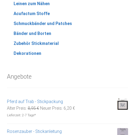
Leinen zum Nähen
Acufactum Stoffe
Schmuckbänder und Patches
Bänder und Borten
Zubehör Stickmaterial
Dekorationen
Angebote
Pferd auf Trab - Stickpackung
Ursprünglicher
Aktueller
Alter Preis:
8,95
€
Neuer Preis:
6,20
€
Preis
Preis
Lieferzeit:
2-7 Tage*
war:
ist:
8,95 €
6,20 €.
Rosenzauber - Stickanleitung