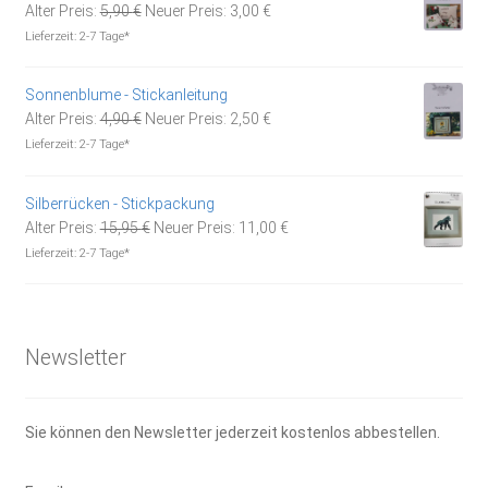
Ursprünglicher
Aktueller
Alter Preis:
5,90
€
Neuer Preis:
3,00
€
Preis
Preis
Lieferzeit:
2-7 Tage*
war:
ist:
5,90 €
3,00 €.
Sonnenblume - Stickanleitung
Ursprünglicher
Aktueller
Alter Preis:
4,90
€
Neuer Preis:
2,50
€
Preis
Preis
Lieferzeit:
2-7 Tage*
war:
ist:
4,90 €
2,50 €.
Silberrücken - Stickpackung
Ursprünglicher
Aktueller
Alter Preis:
15,95
€
Neuer Preis:
11,00
€
Preis
Preis
Lieferzeit:
2-7 Tage*
war:
ist:
15,95 €
11,00 €.
Newsletter
Sie können den Newsletter jederzeit kostenlos abbestellen.