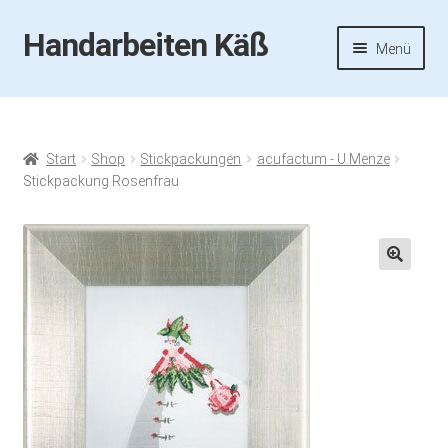
Handarbeiten Käß
Zur
Zum
Menü
Navigation
Inhalt
springen
springen
Startseite
Aktuelles
Start
Shop
Stickpackungen
acufactum - U.Menze
Stickpackung Rosenfrau
Fotos
Termine
🔍
Handarbeiten-Käß-Shop
Kasse
Mein Konto