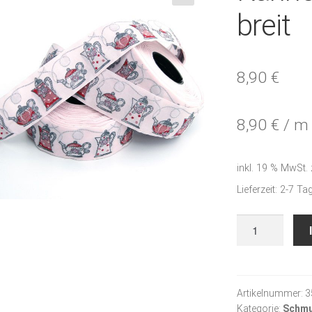
🔍
breit
8,90
€
8,90
€
/
m
inkl. 19 % MwSt.
Lieferzeit:
2-7 Ta
Kannen
rosa-
rot
3
cm
Artikelnummer:
3
Kategorie:
Schmu
breit