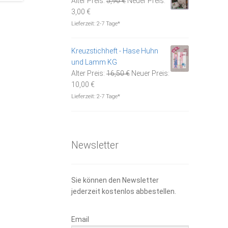
Alter Preis:
5,90
€
Neuer Preis:
Aktueller
Preis
3,00
€
Preis
war:
Lieferzeit:
2-7 Tage*
ist:
5,90 €
3,00 €.
Kreuzstichheft - Hase Huhn
und Lamm KG
Ursprünglicher
Alter Preis:
16,50
€
Neuer Preis:
Aktueller
Preis
10,00
€
Preis
war:
Lieferzeit:
2-7 Tage*
ist:
16,50 €
10,00 €.
Newsletter
Sie können den Newsletter
jederzeit kostenlos abbestellen.
Email