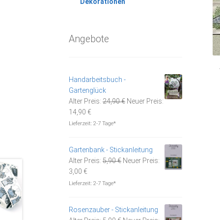
Dekorationen
Angebote
Handarbeitsbuch -
Gartenglück
Ursprünglicher
Alter Preis:
24,90
€
Neuer Preis:
Aktueller
Preis
14,90
€
Preis
war:
Lieferzeit:
2-7 Tage*
ist:
24,90 €
14,90 €.
Gartenbank - Stickanleitung
Ursprünglicher
Alter Preis:
5,90
€
Neuer Preis:
Aktueller
Preis
3,00
€
Preis
war:
Lieferzeit:
2-7 Tage*
ist:
5,90 €
3,00 €.
Rosenzauber - Stickanleitung
Ursprünglicher