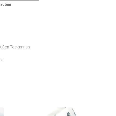
factum
süßen Teekannen
le