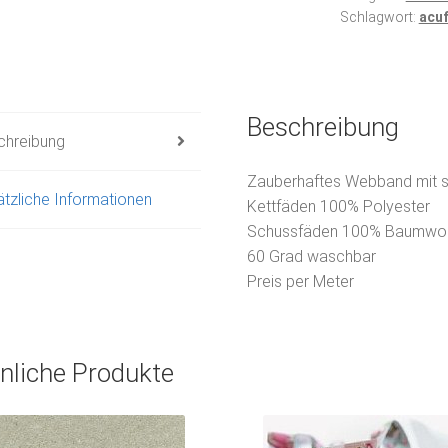
Schlagwort:
acu
Menge
Beschreibung
chreibung
Zauberhaftes Webband mit 
tzliche Informationen
Kettfäden 100% Polyester
Schussfäden 100% Baumwol
60 Grad waschbar
Preis per Meter
nliche Produkte