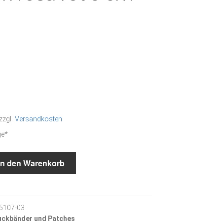
zzgl.
Versandkosten
ge*
In den Warenkorb
5107-03
ckbänder und Patches