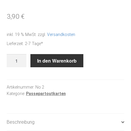
3,90
€
inkl. 19 % MwSt.
zzgl.
Versandkosten
Lieferzeit:
2-7 Tage*
Tulpenmädchen
In den Warenkorb
-
PP-
Karte
Menge
Artikelnummer:
No 2
Kategorie:
Passepartoutkarten
Beschreibung