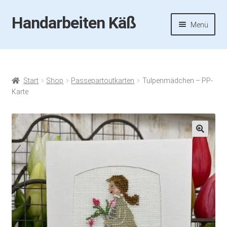
Handarbeiten Käß
Zur
Zum
Menü
Navigation
Inhalt
springen
springen
Startseite
Aktuelles
Start
Shop
Passepartoutkarten
Tulpenmädchen – PP-
Karte
Fotos
Termine
🔍
Handarbeiten-Käß-Shop
Kasse
Mein Konto