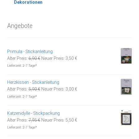
Dekorationen
Angebote
Primula - Stickanleitung
Ursprünglicher
Aktueller
Alter Preis:
6,90
€
Neuer Preis:
3,50
€
Preis
Preis
Lieferzeit:
2-7 Tage*
war:
ist:
6,90 €
3,50 €.
Herzkissen - Stickanleitung
Ursprünglicher
Aktueller
Alter Preis:
5,90
€
Neuer Preis:
3,00
€
Preis
Preis
Lieferzeit:
2-7 Tage*
war:
ist:
5,90 €
3,00 €.
Katzenidylle - Stickpackung
Ursprünglicher
Aktueller
Alter Preis:
7,95
€
Neuer Preis:
5,50
€
Preis
Preis
Lieferzeit:
2-7 Tage*
war:
ist: