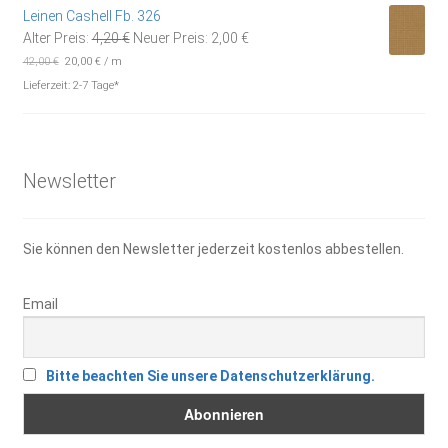
7,95 €
5,50 €.
Leinen Cashell Fb. 326
Ursprünglicher
Aktueller
Alter Preis:
4,20
€
Neuer Preis:
2,00
€
Preis
Preis
42,00
€
20,00
€
/
m
war:
ist:
Lieferzeit:
2-7 Tage*
4,20 €
2,00 €.
Newsletter
Sie können den Newsletter jederzeit kostenlos abbestellen.
Email
Bitte beachten Sie unsere Datenschutzerklärung.