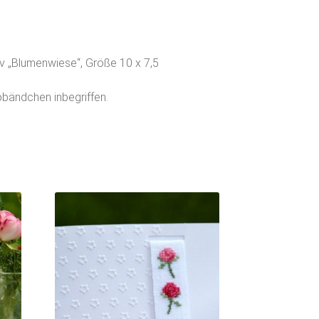
iv „Blumenwiese“, Größe 10 x 7,5
obändchen inbegriffen.