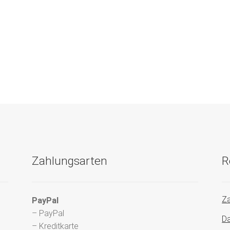
Zahlungsarten
R
Za
PayPal
– PayPal
Da
– Kreditkarte