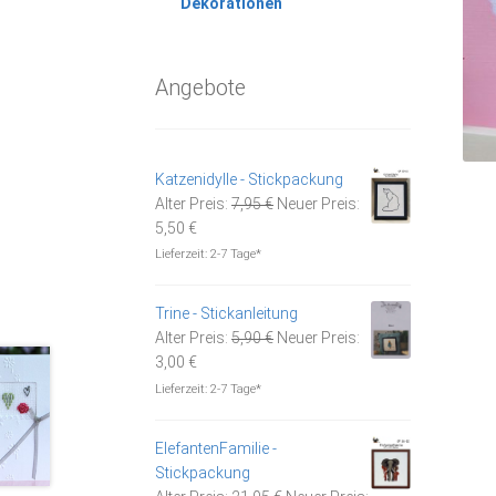
Dekorationen
Angebote
Katzenidylle - Stickpackung
Ursprünglicher
Alter Preis:
7,95
€
Neuer Preis:
Aktueller
Preis
5,50
€
Preis
war:
Lieferzeit:
2-7 Tage*
ist:
7,95 €
5,50 €.
Trine - Stickanleitung
Ursprünglicher
Alter Preis:
5,90
€
Neuer Preis:
Aktueller
Preis
3,00
€
Preis
war:
Lieferzeit:
2-7 Tage*
ist:
5,90 €
3,00 €.
ElefantenFamilie -
Stickpackung
Ursprünglicher