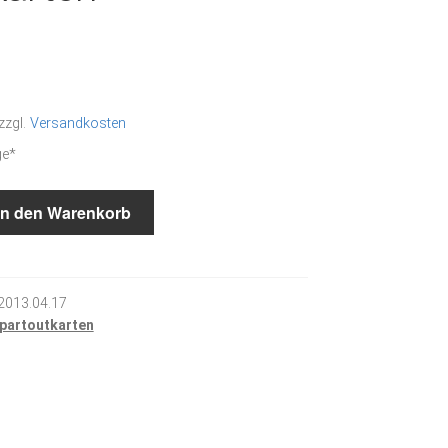
zzgl.
Versandkosten
ge*
In den Warenkorb
2013.04.17
partoutkarten