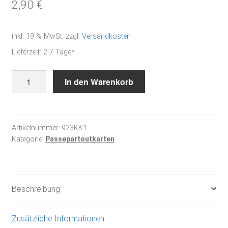
2,90
€
inkl. 19 % MwSt.
zzgl.
Versandkosten
Lieferzeit:
2-7 Tage*
Passepartoutkarte
In den Warenkorb
Fb.
flaschengrün
Menge
Artikelnummer:
923KK1
Kategorie:
Passepartoutkarten
Beschreibung
Zusätzliche Informationen