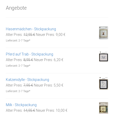
Angebote
Hasenmädchen - Stickpackung
Ursprünglicher
Aktueller
Alter Preis:
12,95
€
Neuer Preis:
9,00
€
Preis
Preis
Lieferzeit:
2-7 Tage*
war:
ist:
12,95 €
9,00 €.
Pferd auf Trab - Stickpackung
Ursprünglicher
Aktueller
Alter Preis:
8,95
€
Neuer Preis:
6,20
€
Preis
Preis
Lieferzeit:
2-7 Tage*
war:
ist:
8,95 €
6,20 €.
Katzenidylle - Stickpackung
Ursprünglicher
Aktueller
Alter Preis:
7,95
€
Neuer Preis:
5,50
€
Preis
Preis
Lieferzeit:
2-7 Tage*
war:
ist:
7,95 €
5,50 €.
Milk - Stickpackung
Ursprünglicher
Aktueller
Alter Preis:
14,95
€
Neuer Preis:
10,00
€