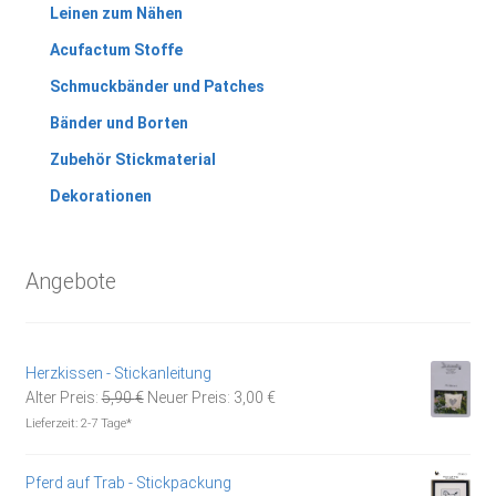
Leinen zum Nähen
Acufactum Stoffe
Schmuckbänder und Patches
Bänder und Borten
Zubehör Stickmaterial
Dekorationen
Angebote
Herzkissen - Stickanleitung
Ursprünglicher
Aktueller
Alter Preis:
5,90
€
Neuer Preis:
3,00
€
Preis
Preis
Lieferzeit:
2-7 Tage*
war:
ist:
5,90 €
3,00 €.
Pferd auf Trab - Stickpackung