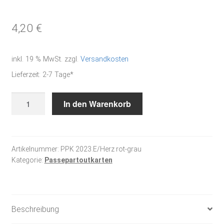
4,20
€
inkl. 19 % MwSt.
zzgl.
Versandkosten
Lieferzeit:
2-7 Tage*
Herzfeuerwerk-
In den Warenkorb
PP-
Karte
Menge
Artikelnummer:
PPK 2023.E/Herz rot-grau
Kategorie:
Passepartoutkarten
Beschreibung