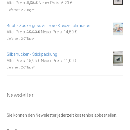
Ursprünglicher
Aktueller
Alter Preis:
8,95
€
Neuer Preis:
6,20
€
Preis
Preis
Lieferzeit:
2-7 Tage*
war:
ist:
8,95 €
6,20 €.
Buch - Zuckerguss & Liebe - Kreuzstichmuster
Ursprünglicher
Aktueller
Alter Preis:
19,90
€
Neuer Preis:
14,50
€
Preis
Preis
Lieferzeit:
2-7 Tage*
war:
ist:
19,90 €
14,50 €.
Silberrücken - Stickpackung
Ursprünglicher
Aktueller
Alter Preis:
15,95
€
Neuer Preis:
11,00
€
Preis
Preis
Lieferzeit:
2-7 Tage*
war:
ist:
15,95 €
11,00 €.
Newsletter
Sie können den Newsletter jederzeit kostenlos abbestellen.