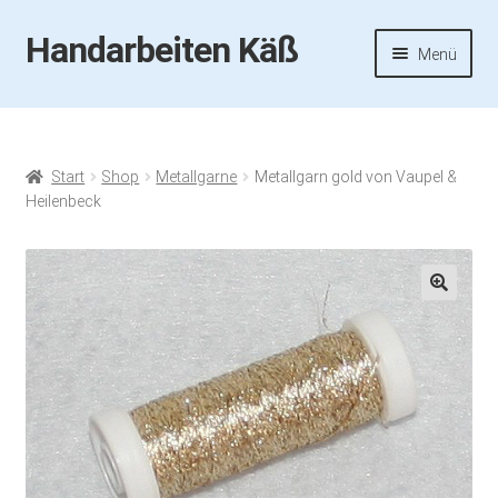
Handarbeiten Käß
Zur
Zum
Menü
Navigation
Inhalt
springen
springen
Startseite
Aktuelles
Start
Shop
Metallgarne
Metallgarn gold von Vaupel &
Heilenbeck
Fotos
Termine
🔍
Handarbeiten-Käß-Shop
Kasse
Mein Konto