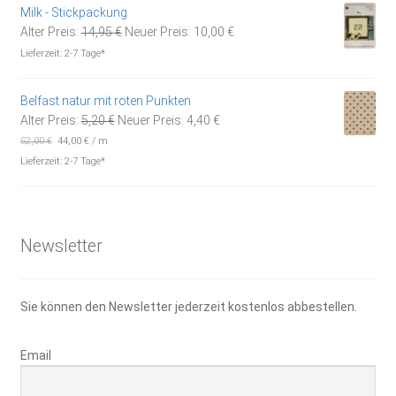
5,90 €
3,00 €.
Milk - Stickpackung
Ursprünglicher
Aktueller
Alter Preis:
14,95
€
Neuer Preis:
10,00
€
Preis
Preis
Lieferzeit:
2-7 Tage*
war:
ist:
14,95 €
10,00 €.
Belfast natur mit roten Punkten
Ursprünglicher
Aktueller
Alter Preis:
5,20
€
Neuer Preis:
4,40
€
Preis
Preis
52,00
€
44,00
€
/
m
war:
ist:
Lieferzeit:
2-7 Tage*
5,20 €
4,40 €.
Newsletter
Sie können den Newsletter jederzeit kostenlos abbestellen.
Email