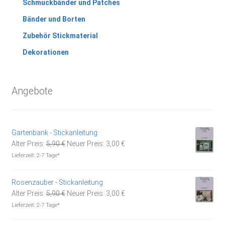
Schmuckbänder und Patches
Bänder und Borten
Zubehör Stickmaterial
Dekorationen
Angebote
Gartenbank - Stickanleitung
Ursprünglicher
Aktueller
Alter Preis:
5,90
€
Neuer Preis:
3,00
€
Preis
Preis
Lieferzeit:
2-7 Tage*
war:
ist:
5,90 €
3,00 €.
Rosenzauber - Stickanleitung
Ursprünglicher
Aktueller
Alter Preis:
5,90
€
Neuer Preis:
3,00
€
Preis
Preis
Lieferzeit:
2-7 Tage*
war:
ist: