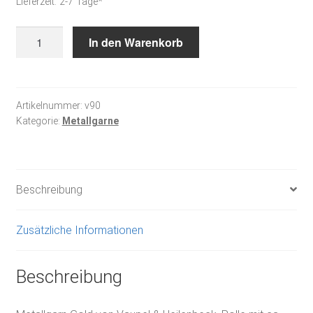
Lieferzeit:
2-7 Tage*
Metallgarn
In den Warenkorb
gold
von
Vaupel
&
Artikelnummer:
v90
Kategorie:
Metallgarne
Heilenbeck
Menge
Beschreibung
Zusätzliche Informationen
Beschreibung