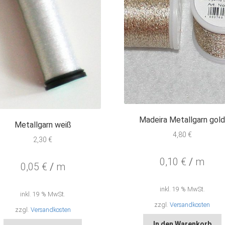
Madeira Metallgarn gol
Metallgarn weiß
4,80
€
2,30
€
0,10
€
/
m
0,05
€
/
m
inkl. 19 % MwSt.
inkl. 19 % MwSt.
zzgl.
Versandkosten
zzgl.
Versandkosten
In den Warenkorb