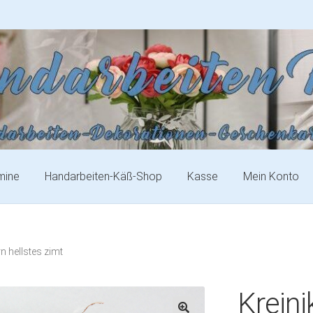
mine
Handarbeiten-Käß-Shop
Kasse
Mein Konto
n hellstes zimt
Kreini