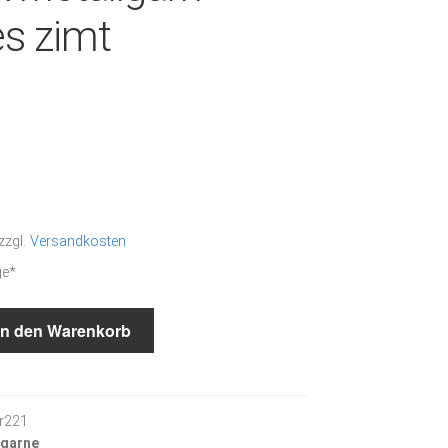
es zimt
zzgl.
Versandkosten
ge*
In den Warenkorb
r221
lgarne