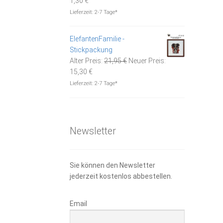
1,30
€
Preis
war:
Lieferzeit:
2-7 Tage*
ist:
1,85 €
1,30 €.
ElefantenFamilie -
Stickpackung
Ursprünglicher
Alter Preis:
21,95
€
Neuer Preis:
Aktueller
Preis
15,30
€
Preis
war:
Lieferzeit:
2-7 Tage*
ist:
21,95 €
15,30 €.
Newsletter
Sie können den Newsletter
jederzeit kostenlos abbestellen.
Email