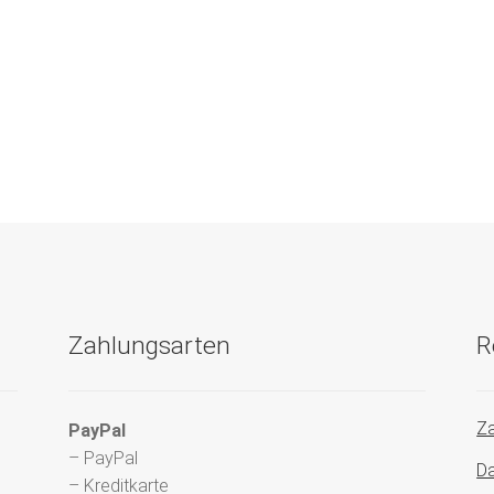
Zahlungsarten
R
Za
PayPal
– PayPal
Da
– Kreditkarte