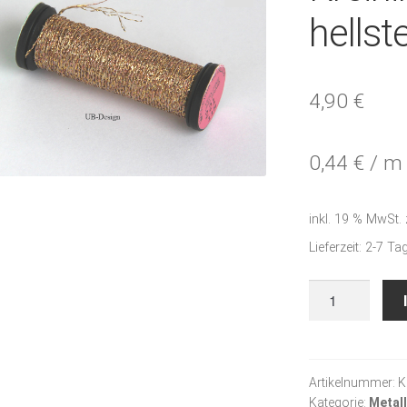
🔍
hellst
4,90
€
0,44
€
/
m
inkl. 19 % MwSt.
Lieferzeit:
2-7 Ta
Kreinik
Metallgarn
hellstes
zimt
Menge
Artikelnummer:
K
Kategorie:
Metal