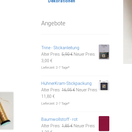
Dekorationen
Angebote
Trine - Stickanleitung
Ursprünglicher
Alter Preis:
5,90
€
Neuer Preis:
Aktueller
Preis
3,00
€
Preis
war:
Lieferzeit:
2-7 Tage*
ist:
5,90 €
3,00 €.
HühnerKram-Stickpackung
Ursprünglicher
Alter Preis:
16,95
€
Neuer Preis:
Aktueller
Preis
11,80
€
Preis
war:
Lieferzeit:
2-7 Tage*
ist:
16,95 €
11,80 €.
Baumwollstoff - rot
Ursprünglicher
Alter Preis:
1,85
€
Neuer Preis:
Aktueller
Preis