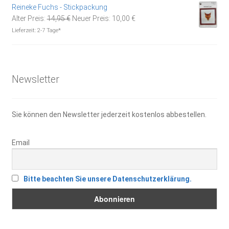
5,90 €
3,00 €.
Reineke Fuchs - Stickpackung
Ursprünglicher
Aktueller
Alter Preis:
14,95
€
Neuer Preis:
10,00
€
Preis
Preis
Lieferzeit:
2-7 Tage*
war:
ist:
14,95 €
10,00 €.
Newsletter
Sie können den Newsletter jederzeit kostenlos abbestellen.
Email
Bitte beachten Sie unsere Datenschutzerklärung.