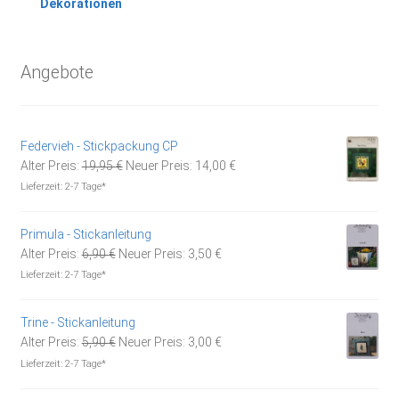
Dekorationen
Angebote
Federvieh - Stickpackung CP
Ursprünglicher
Aktueller
Alter Preis:
19,95
€
Neuer Preis:
14,00
€
Preis
Preis
Lieferzeit:
2-7 Tage*
war:
ist:
19,95 €
14,00 €.
Primula - Stickanleitung
Ursprünglicher
Aktueller
Alter Preis:
6,90
€
Neuer Preis:
3,50
€
Preis
Preis
Lieferzeit:
2-7 Tage*
war:
ist:
6,90 €
3,50 €.
Trine - Stickanleitung
Ursprünglicher
Aktueller
Alter Preis:
5,90
€
Neuer Preis:
3,00
€
Preis
Preis
Lieferzeit:
2-7 Tage*
war:
ist: