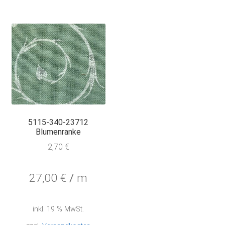
5115-340-23712
Blumenranke
2,70
€
27,00
€
/
m
inkl. 19 % MwSt.