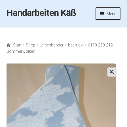
Handarbeiten Käß
Zur
Zum
Menü
Navigation
Inhalt
springen
springen
Startseite
Aktuelles
Start
Shop
Leinenbänder
bedruckt
6110-260-212
Sommerwolken
Fotos
Termine
🔍
Handarbeiten-Käß-Shop
Kasse
Mein Konto