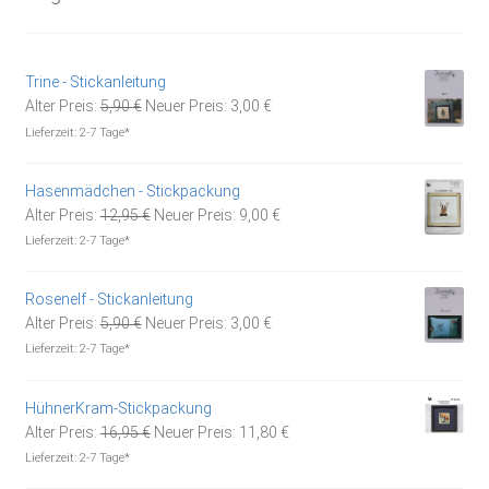
Trine - Stickanleitung
Ursprünglicher
Aktueller
Alter Preis:
5,90
€
Neuer Preis:
3,00
€
Preis
Preis
Lieferzeit:
2-7 Tage*
war:
ist:
5,90 €
3,00 €.
Hasenmädchen - Stickpackung
Ursprünglicher
Aktueller
Alter Preis:
12,95
€
Neuer Preis:
9,00
€
Preis
Preis
Lieferzeit:
2-7 Tage*
war:
ist:
12,95 €
9,00 €.
Rosenelf - Stickanleitung
Ursprünglicher
Aktueller
Alter Preis:
5,90
€
Neuer Preis:
3,00
€
Preis
Preis
Lieferzeit:
2-7 Tage*
war:
ist:
5,90 €
3,00 €.
HühnerKram-Stickpackung
Ursprünglicher
Aktueller
Alter Preis:
16,95
€
Neuer Preis:
11,80
€
Preis
Preis
Lieferzeit:
2-7 Tage*
war:
ist: