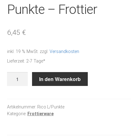
Punkte – Frottier
6,45
€
inkl. 19 % MwSt.
zzgl.
Versandkosten
Lieferzeit:
2-7 Tage*
Lätzchen
In den Warenkorb
weiße
Punkte
-
Frottier
Artikelnummer:
Rico L/Punkte
Kategorie:
Frottierware
Menge