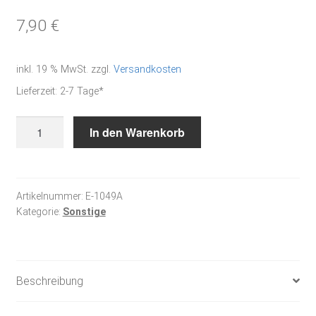
7,90
€
inkl. 19 % MwSt.
zzgl.
Versandkosten
Lieferzeit:
2-7 Tage*
Stickanleitung
In den Warenkorb
"Süße
Verführung
2"
Menge
Artikelnummer:
E-1049A
Kategorie:
Sonstige
Beschreibung