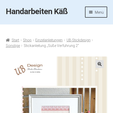
Handarbeiten Käß
Zur
Zum
Menü
Navigation
Inhalt
springen
springen
Startseite
Aktuelles
Start
Shop
Einzelanleitungen
UB-Stickdesign
Sonstige
Stickanleitung „Süße Verführung 2“
Fotos
Termine
🔍
Handarbeiten-Käß-Shop
Kasse
Mein Konto