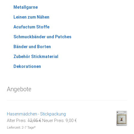
Metallgarne
Leinen zum Nähen
Acufactum Stoffe
Schmuckbänder und Patches
Bänder und Borten
Zubehör Stickmaterial
Dekorationen
Angebote
Hasenmädchen - Stickpackung
Ursprünglicher
Aktueller
Alter Preis:
12,95
€
Neuer Preis:
9,00
€
Preis
Preis
Lieferzeit:
2-7 Tage*
war:
ist: