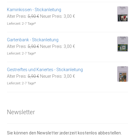
12,95 €
9,00 €.
Kaminkissen - Stickanleitung
Ursprünglicher
Aktueller
Alter Preis:
5,90
€
Neuer Preis:
3,00
€
Preis
Preis
Lieferzeit:
2-7 Tage*
war:
ist:
5,90 €
3,00 €.
Gartenbank - Stickanleitung
Ursprünglicher
Aktueller
Alter Preis:
5,90
€
Neuer Preis:
3,00
€
Preis
Preis
Lieferzeit:
2-7 Tage*
war:
ist:
5,90 €
3,00 €.
Gestreiftes und Kariertes - Stickanleitung
Ursprünglicher
Aktueller
Alter Preis:
5,90
€
Neuer Preis:
3,00
€
Preis
Preis
Lieferzeit:
2-7 Tage*
war:
ist:
5,90 €
3,00 €.
Newsletter
Sie können den Newsletter jederzeit kostenlos abbestellen.