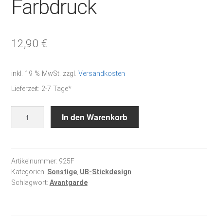
Farbdruck
12,90
€
inkl. 19 % MwSt.
zzgl.
Versandkosten
Lieferzeit:
2-7 Tage*
Dein
In den Warenkorb
Schutzengel
II
-
Farbdruck
Artikelnummer:
925F
Kategorien:
Sonstige
,
UB-Stickdesign
Menge
Schlagwort:
Avantgarde