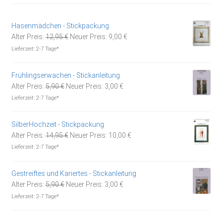
Hasenmädchen - Stickpackung
Ursprünglicher
Aktueller
Alter Preis:
12,95
€
Neuer Preis:
9,00
€
Preis
Preis
Lieferzeit:
2-7 Tage*
war:
ist:
12,95 €
9,00 €.
Frühlingserwachen - Stickanleitung
Ursprünglicher
Aktueller
Alter Preis:
5,90
€
Neuer Preis:
3,00
€
Preis
Preis
Lieferzeit:
2-7 Tage*
war:
ist:
5,90 €
3,00 €.
SilberHochzeit - Stickpackung
Ursprünglicher
Aktueller
Alter Preis:
14,95
€
Neuer Preis:
10,00
€
Preis
Preis
Lieferzeit:
2-7 Tage*
war:
ist:
14,95 €
10,00 €.
Gestreiftes und Kariertes - Stickanleitung
Ursprünglicher
Aktueller
Alter Preis:
5,90
€
Neuer Preis:
3,00
€
Preis
Preis
Lieferzeit:
2-7 Tage*
war:
ist:
5,90 €
3,00 €.