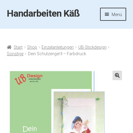
Handarbeiten Käß
Zur
Zum
Menü
Navigation
Inhalt
springen
springen
Startseite
Aktuelles
Start
Shop
Einzelanleitungen
UB-Stickdesign
Sonstige
Dein Schutzengel II – Farbdruck
Fotos
Termine
🔍
Handarbeiten-Käß-Shop
Kasse
Mein Konto