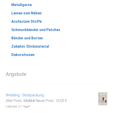
Metallgarne
Leinen zum Nähen
Acufactum Stoffe
Schmuckbänder und Patches
Bänder und Borten
Zubehör Stickmaterial
Dekorationen
Angebote
Wedding - Stickpackung
Ursprünglicher
Aktueller
Alter Preis:
19,90
€
Neuer Preis:
10,00
€
Preis
Preis
Lieferzeit:
2-7 Tage*
war:
ist: