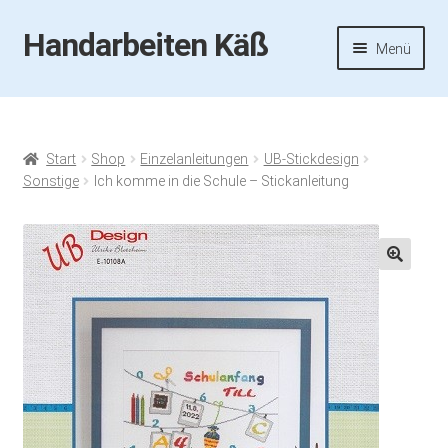
Handarbeiten Käß
Zur
Zum
Menü
Navigation
Inhalt
springen
springen
Startseite
Aktuelles
Start
Shop
Einzelanleitungen
UB-Stickdesign
Sonstige
Ich komme in die Schule – Stickanleitung
Fotos
Termine
🔍
Handarbeiten-Käß-Shop
Kasse
Mein Konto