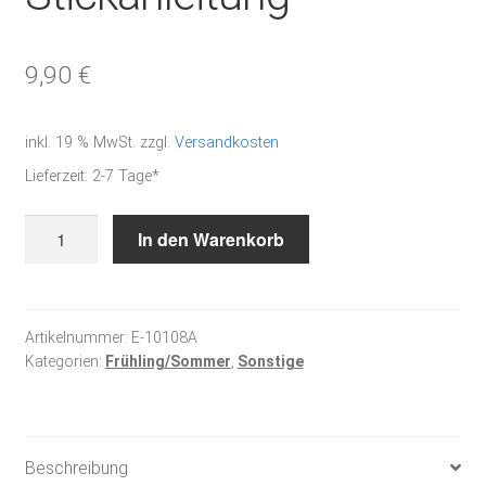
9,90
€
inkl. 19 % MwSt.
zzgl.
Versandkosten
Lieferzeit:
2-7 Tage*
Ich
In den Warenkorb
komme
in
die
Schule
Artikelnummer:
E-10108A
Kategorien:
Frühling/Sommer
,
Sonstige
-
Stickanleitung
Menge
Beschreibung