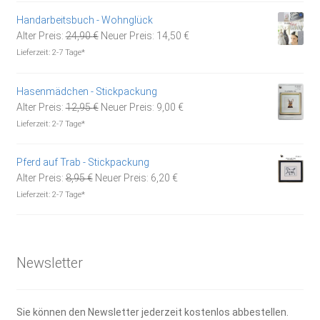
19,90 €
10,00 €.
Handarbeitsbuch - Wohnglück
Ursprünglicher
Aktueller
Alter Preis:
24,90
€
Neuer Preis:
14,50
€
Preis
Preis
Lieferzeit:
2-7 Tage*
war:
ist:
24,90 €
14,50 €.
Hasenmädchen - Stickpackung
Ursprünglicher
Aktueller
Alter Preis:
12,95
€
Neuer Preis:
9,00
€
Preis
Preis
Lieferzeit:
2-7 Tage*
war:
ist:
12,95 €
9,00 €.
Pferd auf Trab - Stickpackung
Ursprünglicher
Aktueller
Alter Preis:
8,95
€
Neuer Preis:
6,20
€
Preis
Preis
Lieferzeit:
2-7 Tage*
war:
ist:
8,95 €
6,20 €.
Newsletter
Sie können den Newsletter jederzeit kostenlos abbestellen.