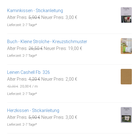
Kaminkissen - Stickanleitung
Ursprünglicher
Aktueller
Alter Preis:
5,90
€
Neuer Preis:
3,00
€
Preis
Preis
Lieferzeit:
2-7 Tage*
war:
ist:
5,90 €
3,00 €.
Buch - Kleine Strolche - Kreuzstichmuster
Ursprünglicher
Aktueller
Alter Preis:
26,50
€
Neuer Preis:
19,00
€
Preis
Preis
Lieferzeit:
2-7 Tage*
war:
ist:
26,50 €
19,00 €.
Leinen Cashell Fb. 326
Ursprünglicher
Aktueller
Alter Preis:
4,20
€
Neuer Preis:
2,00
€
Preis
Preis
42,00
€
20,00
€
/
m
war:
ist:
Lieferzeit:
2-7 Tage*
4,20 €
2,00 €.
Herzkissen - Stickanleitung
Ursprünglicher
Aktueller
Alter Preis:
5,90
€
Neuer Preis:
3,00
€
Preis
Preis
Lieferzeit:
2-7 Tage*
war:
ist:
5,90 €
3,00 €.