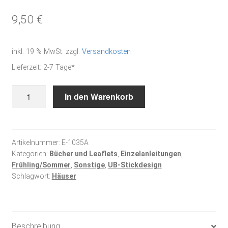
9,50
€
inkl. 19 % MwSt.
zzgl.
Versandkosten
Lieferzeit:
2-7 Tage*
Die
In den Warenkorb
alte
Stadt
Menge
Artikelnummer:
E-1035A
Kategorien:
Bücher und Leaflets
,
Einzelanleitungen
,
Frühling/Sommer
,
Sonstige
,
UB-Stickdesign
Schlagwort:
Häuser
Beschreibung