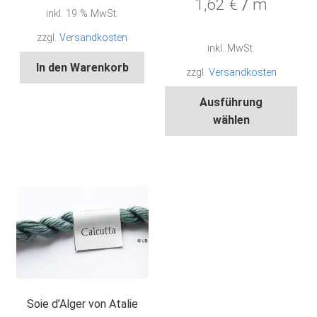
1,62
€
/
m
inkl. 19 % MwSt.
zzgl.
Versandkosten
inkl. MwSt.
In den Warenkorb
zzgl.
Versandkosten
Die
Ausführung
Pro
wählen
wei
meh
Var
auf.
Die
Opt
kön
auf
der
Pro
Soie d’Alger von Atalie
gew