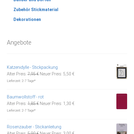
Zubehör Stickmaterial
Dekorationen
Angebote
Katzenidylle - Stickpackung
Ursprünglicher
Aktueller
Alter Preis:
7,95
€
Neuer Preis:
5,50
€
Preis
Preis
Lieferzeit:
2-7 Tage*
war:
ist:
7,95 €
5,50 €.
Baumwollstoff - rot
Ursprünglicher
Aktueller
Alter Preis:
1,85
€
Neuer Preis:
1,30
€
Preis
Preis
Lieferzeit:
2-7 Tage*
war:
ist:
1,85 €
1,30 €.
Rosenzauber - Stickanleitung
Ursprünglicher
Aktueller
Alter Preis:
5,90
€
Neuer Preis:
3,00
€