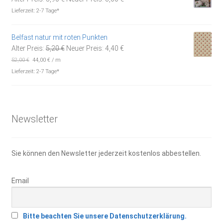
Preis
Preis
Lieferzeit:
2-7 Tage*
war:
ist:
5,90 €
3,00 €.
Belfast natur mit roten Punkten
Ursprünglicher
Aktueller
Alter Preis:
5,20
€
Neuer Preis:
4,40
€
Preis
Preis
52,00
€
44,00
€
/
m
war:
ist:
Lieferzeit:
2-7 Tage*
5,20 €
4,40 €.
Newsletter
Sie können den Newsletter jederzeit kostenlos abbestellen.
Email
Bitte beachten Sie unsere Datenschutzerklärung.