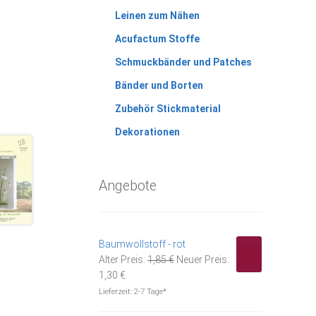
Leinen zum Nähen
Acufactum Stoffe
Schmuckbänder und Patches
Bänder und Borten
Zubehör Stickmaterial
Dekorationen
Angebote
Baumwollstoff - rot
Ursprünglicher
Alter Preis:
1,85
€
Neuer Preis:
Aktueller
Preis
1,30
€
Preis
war:
Lieferzeit:
2-7 Tage*
ist:
1,85 €