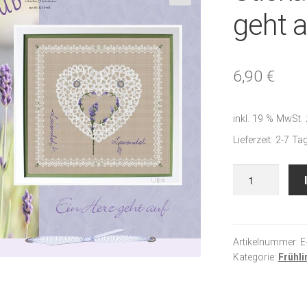
🔍
geht a
6,90
€
inkl. 19 % MwSt.
Lieferzeit:
2-7 Ta
Stickanleitung
"Ein
Herz
geht
auf"
Artikelnummer:
E
Kategorie:
Frühl
Menge