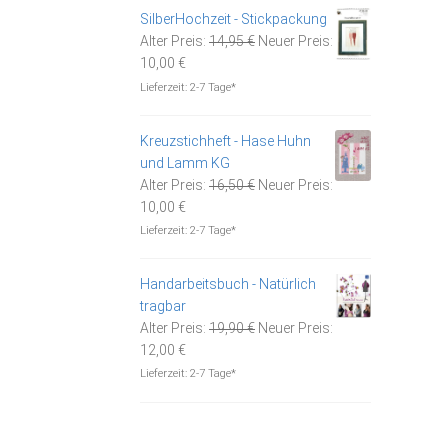
1,30 €.
SilberHochzeit - Stickpackung
Ursprünglicher
Alter Preis:
14,95
€
Neuer Preis:
Aktueller
Preis
10,00
€
Preis
war:
Lieferzeit:
2-7 Tage*
ist:
14,95 €
10,00 €.
Kreuzstichheft - Hase Huhn
und Lamm KG
Ursprünglicher
Alter Preis:
16,50
€
Neuer Preis:
Aktueller
Preis
10,00
€
Preis
war:
Lieferzeit:
2-7 Tage*
ist:
16,50 €
10,00 €.
Handarbeitsbuch - Natürlich
tragbar
Ursprünglicher
Alter Preis:
19,90
€
Neuer Preis:
Aktueller
Preis
12,00
€
Preis
war:
Lieferzeit:
2-7 Tage*
ist:
19,90 €
12,00 €.