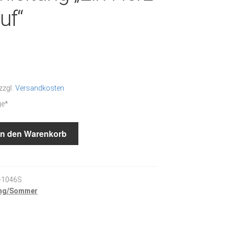
uf“
zzgl.
Versandkosten
ge*
In den Warenkorb
-1046S
ing/Sommer