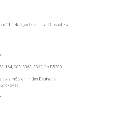
cm 11,2 -fädiger Leinenstoff Cashel, Fb.
:
333, 164, 989, 3363, 3362, %x B5200
eit wie möglich- in das Deutsche
Sticktwist
n.