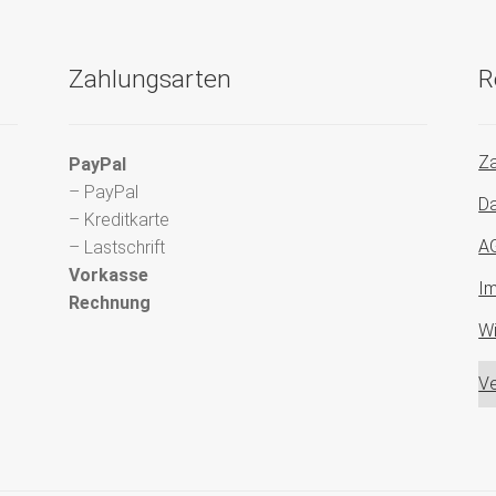
Zahlungsarten
R
Za
PayPal
– PayPal
Da
– Kreditkarte
A
– Lastschrift
Vorkasse
I
Rechnung
Wi
Ve