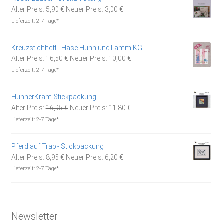
Ursprünglicher
Aktueller
Alter Preis:
5,90
€
Neuer Preis:
3,00
€
Preis
Preis
Lieferzeit:
2-7 Tage*
war:
ist:
5,90 €
3,00 €.
Kreuzstichheft - Hase Huhn und Lamm KG
Ursprünglicher
Aktueller
Alter Preis:
16,50
€
Neuer Preis:
10,00
€
Preis
Preis
Lieferzeit:
2-7 Tage*
war:
ist:
16,50 €
10,00 €.
HühnerKram-Stickpackung
Ursprünglicher
Aktueller
Alter Preis:
16,95
€
Neuer Preis:
11,80
€
Preis
Preis
Lieferzeit:
2-7 Tage*
war:
ist:
16,95 €
11,80 €.
Pferd auf Trab - Stickpackung
Ursprünglicher
Aktueller
Alter Preis:
8,95
€
Neuer Preis:
6,20
€
Preis
Preis
Lieferzeit:
2-7 Tage*
war:
ist:
8,95 €
6,20 €.
Newsletter