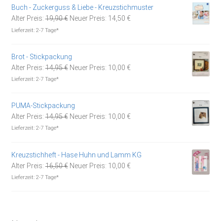
Buch - Zuckerguss & Liebe - Kreuzstichmuster
Ursprünglicher
Aktueller
Alter Preis:
19,90
€
Neuer Preis:
14,50
€
Preis
Preis
Lieferzeit:
2-7 Tage*
war:
ist:
19,90 €
14,50 €.
Brot - Stickpackung
Ursprünglicher
Aktueller
Alter Preis:
14,95
€
Neuer Preis:
10,00
€
Preis
Preis
Lieferzeit:
2-7 Tage*
war:
ist:
14,95 €
10,00 €.
PUMA-Stickpackung
Ursprünglicher
Aktueller
Alter Preis:
14,95
€
Neuer Preis:
10,00
€
Preis
Preis
Lieferzeit:
2-7 Tage*
war:
ist:
14,95 €
10,00 €.
Kreuzstichheft - Hase Huhn und Lamm KG
Ursprünglicher
Aktueller
Alter Preis:
16,50
€
Neuer Preis:
10,00
€
Preis
Preis
Lieferzeit:
2-7 Tage*
war:
ist:
16,50 €
10,00 €.