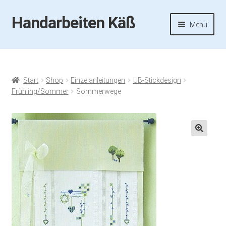
Handarbeiten Käß
Zur
Zum
Menü
Navigation
Inhalt
springen
springen
Startseite
Aktuelles
Start
Shop
Einzelanleitungen
UB-Stickdesign
Frühling/Sommer
Sommerwege
Fotos
Termine
🔍
Handarbeiten-Käß-Shop
Kasse
Mein Konto