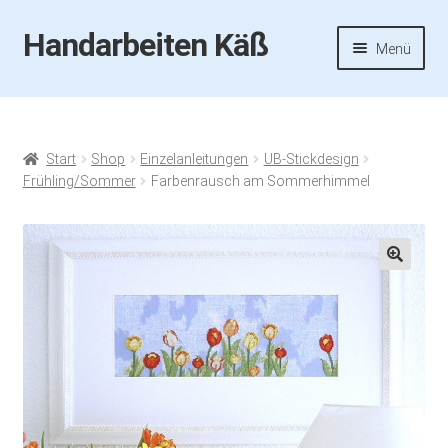
Handarbeiten Käß
Zur
Zum
Menü
Navigation
Inhalt
springen
springen
Startseite
Aktuelles
Start
Shop
Einzelanleitungen
UB-Stickdesign
Frühling/Sommer
Farbenrausch am Sommerhimmel
Fotos
Termine
🔍
Handarbeiten-Käß-Shop
Kasse
Mein Konto