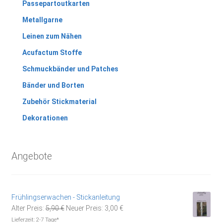
Passepartoutkarten
Metallgarne
Leinen zum Nähen
Acufactum Stoffe
Schmuckbänder und Patches
Bänder und Borten
Zubehör Stickmaterial
Dekorationen
Angebote
Frühlingserwachen - Stickanleitung
Ursprünglicher
Aktueller
Alter Preis:
5,90
€
Neuer Preis:
3,00
€
Preis
Preis
Lieferzeit:
2-7 Tage*