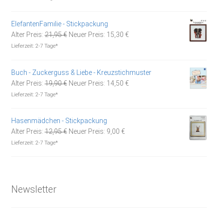
war:
ist:
5,90 €
3,00 €.
ElefantenFamilie - Stickpackung
Ursprünglicher
Aktueller
Alter Preis:
21,95
€
Neuer Preis:
15,30
€
Preis
Preis
Lieferzeit:
2-7 Tage*
war:
ist:
21,95 €
15,30 €.
Buch - Zuckerguss & Liebe - Kreuzstichmuster
Ursprünglicher
Aktueller
Alter Preis:
19,90
€
Neuer Preis:
14,50
€
Preis
Preis
Lieferzeit:
2-7 Tage*
war:
ist:
19,90 €
14,50 €.
Hasenmädchen - Stickpackung
Ursprünglicher
Aktueller
Alter Preis:
12,95
€
Neuer Preis:
9,00
€
Preis
Preis
Lieferzeit:
2-7 Tage*
war:
ist:
12,95 €
9,00 €.
Newsletter