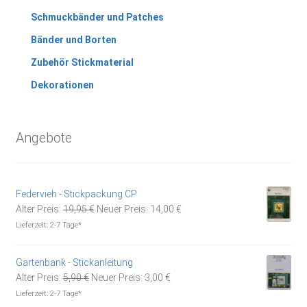
Schmuckbänder und Patches
Bänder und Borten
Zubehör Stickmaterial
Dekorationen
Angebote
Federvieh - Stickpackung CP
Ursprünglicher
Aktueller
Alter Preis:
19,95
€
Neuer Preis:
14,00
€
Preis
Preis
Lieferzeit:
2-7 Tage*
war:
ist:
19,95 €
14,00 €.
Gartenbank - Stickanleitung
Ursprünglicher
Aktueller
Alter Preis:
5,90
€
Neuer Preis:
3,00
€
Preis
Preis
Lieferzeit:
2-7 Tage*
war:
ist: