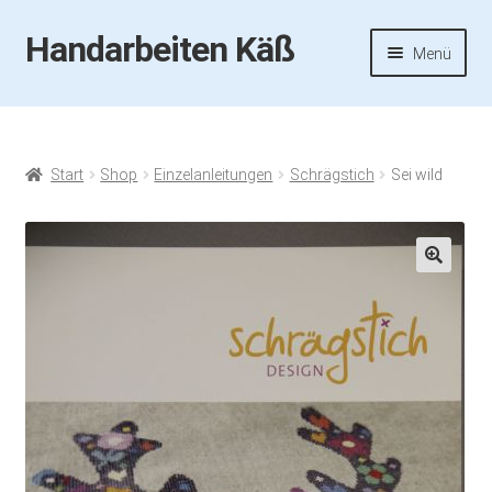
Handarbeiten Käß
Zur
Zum
Menü
Navigation
Inhalt
springen
springen
Startseite
Aktuelles
Start
Shop
Einzelanleitungen
Schrägstich
Sei wild
Fotos
Termine
🔍
Handarbeiten-Käß-Shop
Kasse
Mein Konto