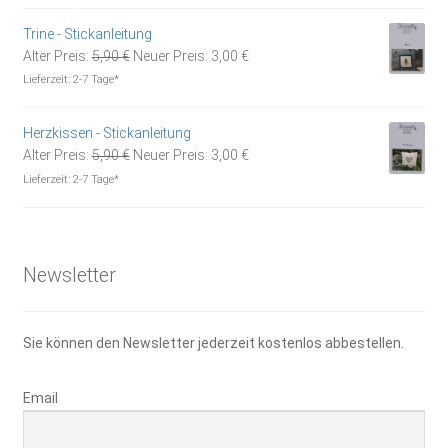
5,90 €
3,00 €.
Trine - Stickanleitung
Ursprünglicher
Aktueller
Alter Preis:
5,90
€
Neuer Preis:
3,00
€
Preis
Preis
Lieferzeit:
2-7 Tage*
war:
ist:
5,90 €
3,00 €.
Herzkissen - Stickanleitung
Ursprünglicher
Aktueller
Alter Preis:
5,90
€
Neuer Preis:
3,00
€
Preis
Preis
Lieferzeit:
2-7 Tage*
war:
ist:
5,90 €
3,00 €.
Newsletter
Sie können den Newsletter jederzeit kostenlos abbestellen.
Email