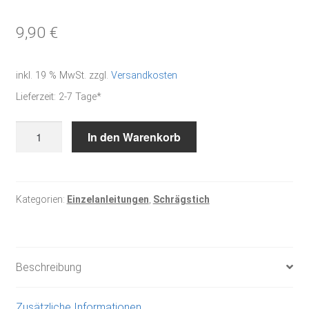
9,90
€
inkl. 19 % MwSt.
zzgl.
Versandkosten
Lieferzeit:
2-7 Tage*
Sei
In den Warenkorb
wild
Menge
Kategorien:
Einzelanleitungen
,
Schrägstich
Beschreibung
Zusätzliche Informationen