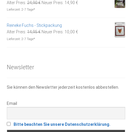
Ursprünglicher
Aktueller
Alter Preis:
24,90
€
Neuer Preis:
14,90
€
Preis
Preis
Lieferzeit:
2-7 Tage*
war:
ist:
24,90 €
14,90 €.
Reineke Fuchs - Stickpackung
Ursprünglicher
Aktueller
Alter Preis:
14,95
€
Neuer Preis:
10,00
€
Preis
Preis
Lieferzeit:
2-7 Tage*
war:
ist:
14,95 €
10,00 €.
Newsletter
Sie können den Newsletter jederzeit kostenlos abbestellen.
Email
Bitte beachten Sie unsere Datenschutzerklärung.