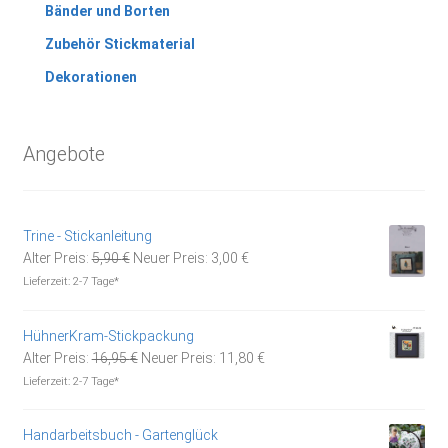
Bänder und Borten
Zubehör Stickmaterial
Dekorationen
Angebote
Trine - Stickanleitung
Ursprünglicher
Aktueller
Alter Preis:
5,90
€
Neuer Preis:
3,00
€
Preis
Preis
Lieferzeit:
2-7 Tage*
war:
ist:
5,90 €
3,00 €.
HühnerKram-Stickpackung
Ursprünglicher
Aktueller
Alter Preis:
16,95
€
Neuer Preis:
11,80
€
Preis
Preis
Lieferzeit:
2-7 Tage*
war:
ist:
16,95 €
11,80 €.
Handarbeitsbuch - Gartenglück