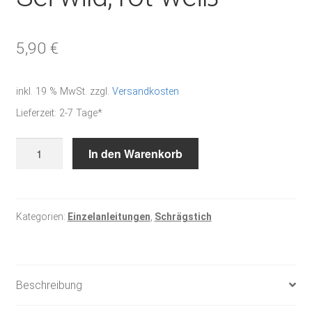
5,90
€
inkl. 19 % MwSt.
zzgl.
Versandkosten
Lieferzeit:
2-7 Tage*
Sei
In den Warenkorb
wild,
rot-
weiß
Menge
Kategorien:
Einzelanleitungen
,
Schrägstich
Beschreibung