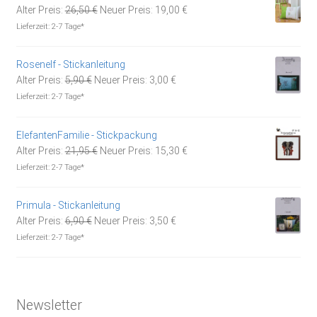
Ursprünglicher
Aktueller
Alter Preis:
26,50
€
Neuer Preis:
19,00
€
Preis
Preis
Lieferzeit:
2-7 Tage*
war:
ist:
26,50 €
19,00 €.
Rosenelf - Stickanleitung
Ursprünglicher
Aktueller
Alter Preis:
5,90
€
Neuer Preis:
3,00
€
Preis
Preis
Lieferzeit:
2-7 Tage*
war:
ist:
5,90 €
3,00 €.
ElefantenFamilie - Stickpackung
Ursprünglicher
Aktueller
Alter Preis:
21,95
€
Neuer Preis:
15,30
€
Preis
Preis
Lieferzeit:
2-7 Tage*
war:
ist:
21,95 €
15,30 €.
Primula - Stickanleitung
Ursprünglicher
Aktueller
Alter Preis:
6,90
€
Neuer Preis:
3,50
€
Preis
Preis
Lieferzeit:
2-7 Tage*
war:
ist:
6,90 €
3,50 €.
Newsletter