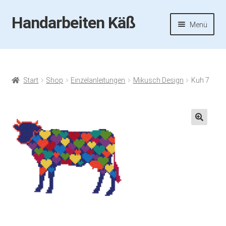
Handarbeiten Käß
Zur
Zum
Menü
Navigation
Inhalt
springen
springen
Startseite
Aktuelles
Start
Shop
Einzelanleitungen
Mikusch Design
Kuh 7
Fotos
Termine
🔍
Handarbeiten-Käß-Shop
Kasse
Mein Konto