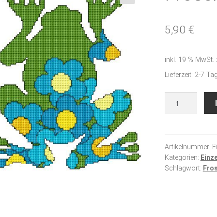
🔍
5,90
€
inkl. 19 % MwSt.
Lieferzeit:
2-7 Ta
Frosch
blau
Menge
Artikelnummer:
F
Kategorien:
Einz
Schlagwort:
Fro