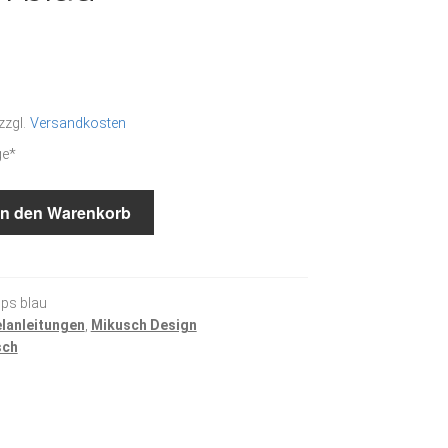
zzgl.
Versandkosten
ge*
In den Warenkorb
ips blau
elanleitungen
,
Mikusch Design
sch