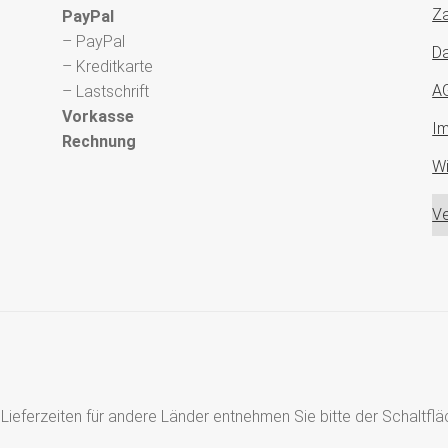
Za
PayPal
– PayPal
Da
– Kreditkarte
A
– Lastschrift
Vorkasse
I
Rechnung
Wi
Ve
s, Lieferzeiten für andere Länder entnehmen Sie bitte der Schaltf