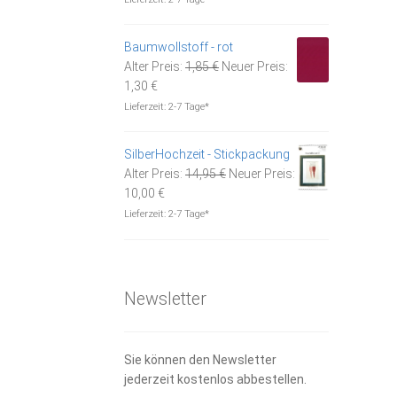
ist:
12,95 €
9,00 €.
Baumwollstoff - rot
Ursprünglicher
Alter Preis:
1,85
€
Neuer Preis:
Aktueller
Preis
1,30
€
Preis
war:
Lieferzeit:
2-7 Tage*
ist:
1,85 €
1,30 €.
SilberHochzeit - Stickpackung
Ursprünglicher
Alter Preis:
14,95
€
Neuer Preis:
Aktueller
Preis
10,00
€
Preis
war:
Lieferzeit:
2-7 Tage*
ist:
14,95 €
10,00 €.
Newsletter
Sie können den Newsletter
jederzeit kostenlos abbestellen.