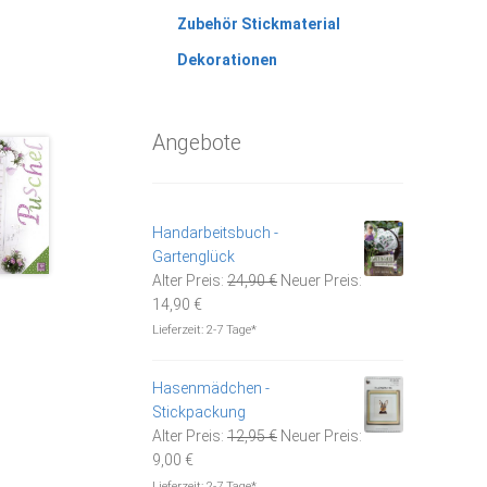
Zubehör Stickmaterial
Dekorationen
Angebote
Handarbeitsbuch -
Gartenglück
Ursprünglicher
Alter Preis:
24,90
€
Neuer Preis:
Aktueller
Preis
14,90
€
Preis
war:
Lieferzeit:
2-7 Tage*
ist:
24,90 €
14,90 €.
Hasenmädchen -
Stickpackung
Ursprünglicher
Alter Preis:
12,95
€
Neuer Preis:
Aktueller
Preis
9,00
€
Preis
war:
Lieferzeit:
2-7 Tage*