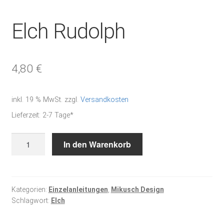
Elch Rudolph
4,80
€
inkl. 19 % MwSt.
zzgl.
Versandkosten
Lieferzeit:
2-7 Tage*
Elch
In den Warenkorb
Rudolph
Menge
Kategorien:
Einzelanleitungen
,
Mikusch Design
Schlagwort:
Elch