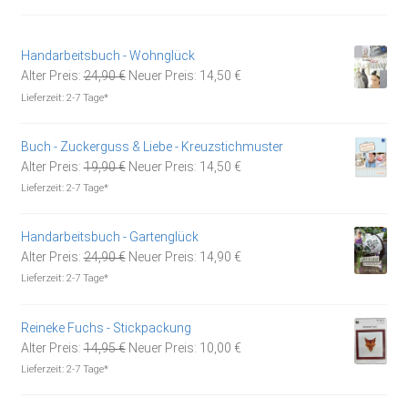
Handarbeitsbuch - Wohnglück
Ursprünglicher
Aktueller
Alter Preis:
24,90
€
Neuer Preis:
14,50
€
Preis
Preis
Lieferzeit:
2-7 Tage*
war:
ist:
24,90 €
14,50 €.
Buch - Zuckerguss & Liebe - Kreuzstichmuster
Ursprünglicher
Aktueller
Alter Preis:
19,90
€
Neuer Preis:
14,50
€
Preis
Preis
Lieferzeit:
2-7 Tage*
war:
ist:
19,90 €
14,50 €.
Handarbeitsbuch - Gartenglück
Ursprünglicher
Aktueller
Alter Preis:
24,90
€
Neuer Preis:
14,90
€
Preis
Preis
Lieferzeit:
2-7 Tage*
war:
ist:
24,90 €
14,90 €.
Reineke Fuchs - Stickpackung
Ursprünglicher
Aktueller
Alter Preis:
14,95
€
Neuer Preis:
10,00
€
Preis
Preis
Lieferzeit:
2-7 Tage*
war:
ist:
14,95 €
10,00 €.