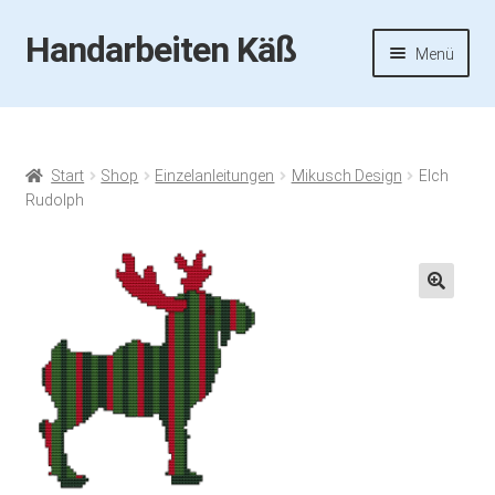
Handarbeiten Käß
Zur
Zum
Menü
Navigation
Inhalt
springen
springen
Startseite
Aktuelles
Start
Shop
Einzelanleitungen
Mikusch Design
Elch
Rudolph
Fotos
Termine
🔍
Handarbeiten-Käß-Shop
Kasse
Mein Konto