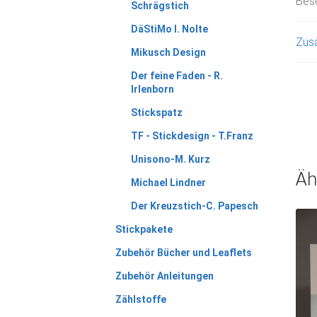
Bes
Schrägstich
DäStiMo I. Nolte
Zusä
Mikusch Design
Der feine Faden - R.
Irlenborn
Stickspatz
TF - Stickdesign - T.Franz
Unisono-M. Kurz
Äh
Michael Lindner
Der Kreuzstich-C. Papesch
Stickpakete
Zubehör Bücher und Leaflets
Zubehör Anleitungen
Zählstoffe