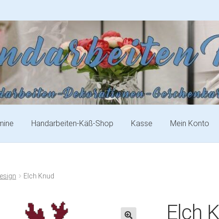
mine
Handarbeiten-Käß-Shop
Kasse
Mein Konto
esign
Elch Knud
Elch 