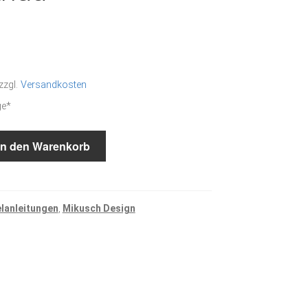
zzgl.
Versandkosten
ge*
In den Warenkorb
elanleitungen
,
Mikusch Design