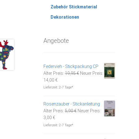
Zubehör Stickmaterial
Dekorationen
Angebote
Federvieh - Stickpackung CP
Ursprünglicher
Alter Preis:
19,95
€
Neuer Preis:
Aktueller
Preis
14,00
€
Preis
war:
Lieferzeit:
2-7 Tage*
ist:
19,95 €
14,00 €.
Rosenzauber - Stickanleitung
Ursprünglicher
Alter Preis:
5,90
€
Neuer Preis:
Aktueller
Preis
3,00
€
Preis
war:
Lieferzeit:
2-7 Tage*
ist:
5,90 €
3,00 €.