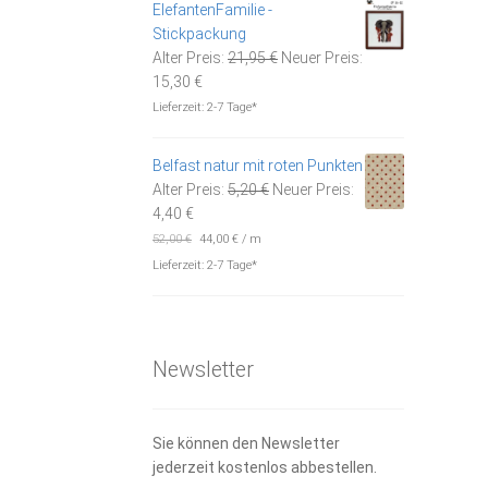
ElefantenFamilie -
Stickpackung
Ursprünglicher
Alter Preis:
21,95
€
Neuer Preis:
Aktueller
Preis
15,30
€
Preis
war:
Lieferzeit:
2-7 Tage*
ist:
21,95 €
15,30 €.
Belfast natur mit roten Punkten
Ursprünglicher
Alter Preis:
5,20
€
Neuer Preis:
Aktueller
Preis
4,40
€
Preis
war:
52,00
€
44,00
€
/
m
ist:
5,20 €
Lieferzeit:
2-7 Tage*
4,40 €.
Newsletter
Sie können den Newsletter
jederzeit kostenlos abbestellen.