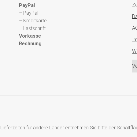
Za
PayPal
– PayPal
Da
– Kreditkarte
A
– Lastschrift
Vorkasse
I
Rechnung
Wi
Ve
s, Lieferzeiten für andere Länder entnehmen Sie bitte der Schaltf