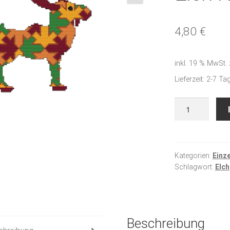
🔍
4,80
€
inkl. 19 % MwSt.
Lieferzeit:
2-7 Ta
Elch
Knud
Menge
Kategorien:
Einz
Schlagwort:
Elch
Beschreibung