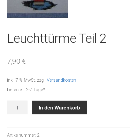
Leuchttürme Teil 2
7,90
€
inkl. 7 % MwSt.
zzgl.
Versandkosten
Lieferzeit:
2-7 Tage*
Leuchttürme
In den Warenkorb
Teil
2
Menge
Artikelnummer:
2