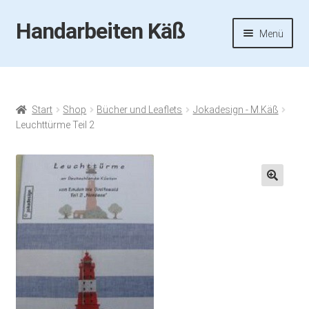
Handarbeiten Käß
Zur
Zum
Menü
Navigation
Inhalt
springen
springen
Startseite
Aktuelles
Start
Shop
Bücher und Leaflets
Jokadesign - M.Käß
Leuchttürme Teil 2
Fotos
Termine
🔍
Handarbeiten-Käß-Shop
Kasse
Mein Konto