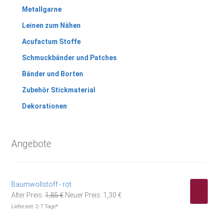
Metallgarne
Leinen zum Nähen
Acufactum Stoffe
Schmuckbänder und Patches
Bänder und Borten
Zubehör Stickmaterial
Dekorationen
Angebote
Baumwollstoff - rot
Ursprünglicher
Aktueller
Alter Preis:
1,85
€
Neuer Preis:
1,30
€
Preis
Preis
Lieferzeit:
2-7 Tage*
war:
ist: