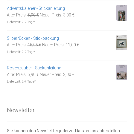
1,85 €
1,30 €.
Adventskalener - Stickanleitung
Ursprünglicher
Aktueller
Alter Preis:
5,90
€
Neuer Preis:
3,00
€
Preis
Preis
Lieferzeit:
2-7 Tage*
war:
ist:
5,90 €
3,00 €.
Silberrücken - Stickpackung
Ursprünglicher
Aktueller
Alter Preis:
15,95
€
Neuer Preis:
11,00
€
Preis
Preis
Lieferzeit:
2-7 Tage*
war:
ist:
15,95 €
11,00 €.
Rosenzauber - Stickanleitung
Ursprünglicher
Aktueller
Alter Preis:
5,90
€
Neuer Preis:
3,00
€
Preis
Preis
Lieferzeit:
2-7 Tage*
war:
ist:
5,90 €
3,00 €.
Newsletter
Sie können den Newsletter jederzeit kostenlos abbestellen.