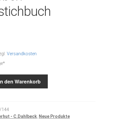
stichbuch
zgl.
Versandkosten
ge*
In den Warenkorb
/144
erhut - C.Dahlbeck
,
Neue Produkte