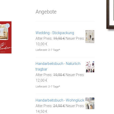
Angebote
Wedding - Stickpackung
Ursprünglicher
Alter Preis:
19,90
€
Neuer Preis:
Aktueller
Preis
10,00
€
Preis
war:
Lieferzeit:
2-7 Tage*
ist:
19,90 €
10,00 €.
Handarbeitsbuch - Natürlich
tragbar
Ursprünglicher
Alter Preis:
19,90
€
Neuer Preis:
Aktueller
Preis
12,00
€
Preis
war:
Lieferzeit:
2-7 Tage*
ist:
19,90 €
12,00 €.
Handarbeitsbuch - Wohnglück
Ursprünglicher
Alter Preis:
24,90
€
Neuer Preis:
Aktueller
Preis
14,50
€