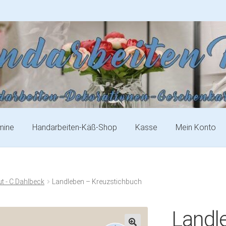
mine
Handarbeiten-Käß-Shop
Kasse
Mein Konto
t - C.Dahlbeck
Landleben – Kreuzstichbuch
Landl