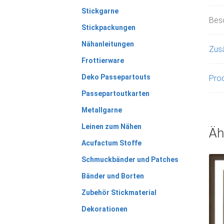
Stickgarne
Bes
Stickpackungen
Nähanleitungen
Zusä
Frottierware
Deko Passepartouts
Prod
Passepartoutkarten
Metallgarne
Leinen zum Nähen
Äh
Acufactum Stoffe
Schmuckbänder und Patches
Bänder und Borten
Zubehör Stickmaterial
Dekorationen