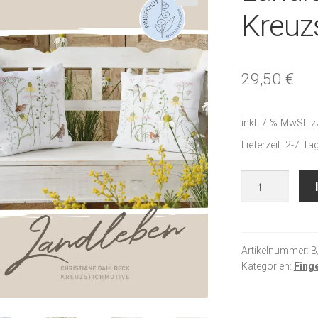
🔍
Kreuz
29,50
€
inkl. 7 % MwSt.
z
Lieferzeit:
2-7 Ta
Landleben
-
Kreuzstichbuch
Menge
Artikelnummer:
B
Kategorien:
Fing