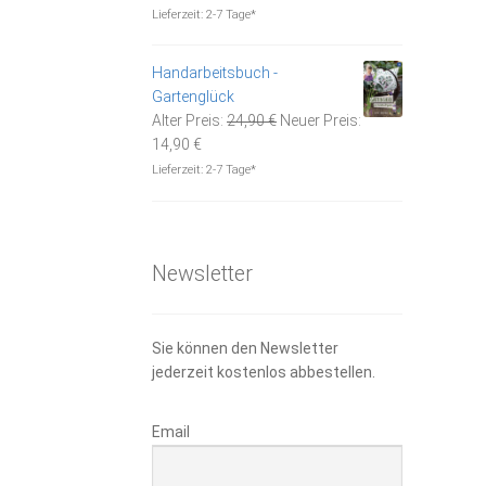
Preis
war:
Lieferzeit:
2-7 Tage*
ist:
24,90 €
14,50 €.
Handarbeitsbuch -
Gartenglück
Ursprünglicher
Alter Preis:
24,90
€
Neuer Preis:
Aktueller
Preis
14,90
€
Preis
war:
Lieferzeit:
2-7 Tage*
ist:
24,90 €
14,90 €.
Newsletter
Sie können den Newsletter
jederzeit kostenlos abbestellen.
Email