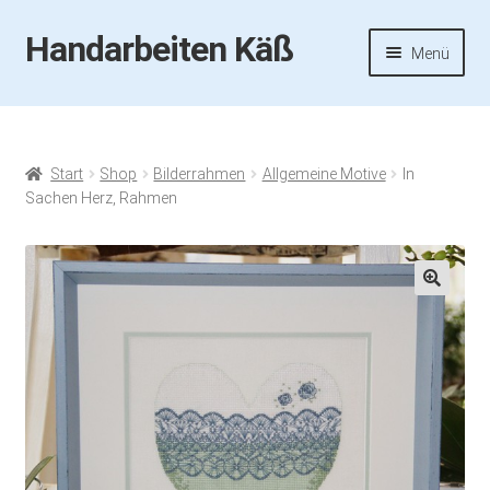
Handarbeiten Käß
Zur
Zum
Menü
Navigation
Inhalt
springen
springen
Startseite
Aktuelles
Start
Shop
Bilderrahmen
Allgemeine Motive
In
Sachen Herz, Rahmen
Fotos
Termine
🔍
Handarbeiten-Käß-Shop
Kasse
Mein Konto