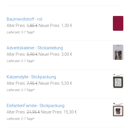
Baumwollstoff - rot
Ursprünglicher
Aktueller
Alter Preis:
1,85
€
Neuer Preis:
1,30
€
Preis
Preis
Lieferzeit:
2-7 Tage*
war:
ist:
1,85 €
1,30 €.
Adventskalener - Stickanleitung
Ursprünglicher
Aktueller
Alter Preis:
5,90
€
Neuer Preis:
3,00
€
Preis
Preis
Lieferzeit:
2-7 Tage*
war:
ist:
5,90 €
3,00 €.
Katzenidylle - Stickpackung
Ursprünglicher
Aktueller
Alter Preis:
7,95
€
Neuer Preis:
5,50
€
Preis
Preis
Lieferzeit:
2-7 Tage*
war:
ist:
7,95 €
5,50 €.
ElefantenFamilie - Stickpackung
Ursprünglicher
Aktueller
Alter Preis:
21,95
€
Neuer Preis:
15,30
€
Preis
Preis
Lieferzeit:
2-7 Tage*
war:
ist: