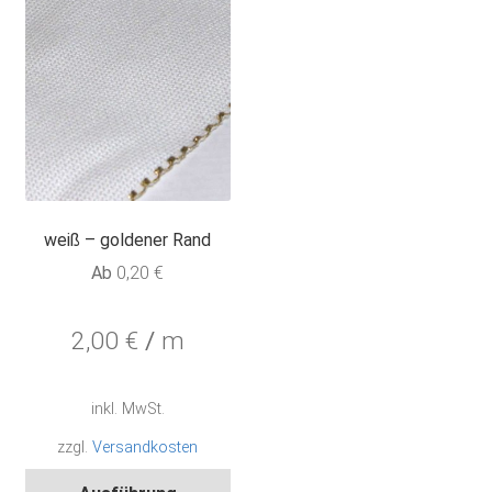
auf
auf
der
der
Produktseite
Pro
gewählt
gew
werden
wer
weiß – goldener Rand
Ab
0,20
€
2,00
€
/
m
inkl. MwSt.
zzgl.
Versandkosten
Dieses