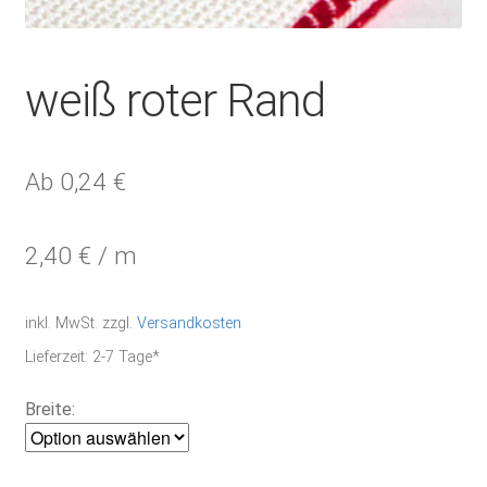
weiß roter Rand
Ab
0,24
€
2,40
€
/
m
inkl. MwSt.
zzgl.
Versandkosten
Lieferzeit:
2-7 Tage*
Breite: