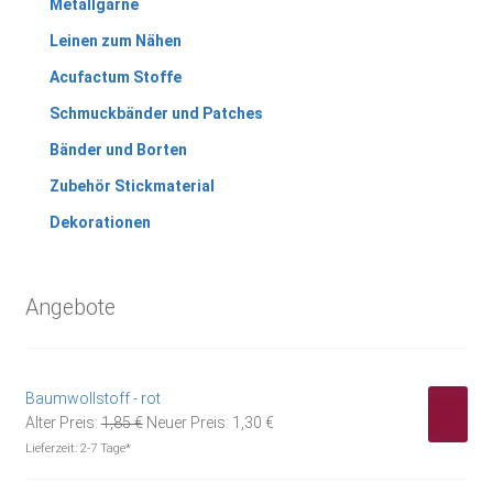
Metallgarne
Leinen zum Nähen
Acufactum Stoffe
Schmuckbänder und Patches
Bänder und Borten
Zubehör Stickmaterial
Dekorationen
Angebote
Baumwollstoff - rot
Ursprünglicher
Aktueller
Alter Preis:
1,85
€
Neuer Preis:
1,30
€
Preis
Preis
Lieferzeit:
2-7 Tage*
war:
ist: