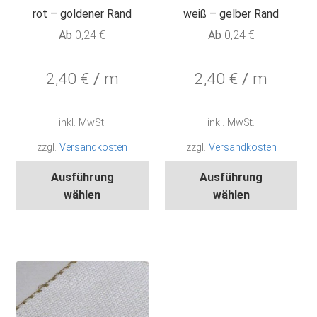
rot – goldener Rand
weiß – gelber Rand
Ab
0,24
€
Ab
0,24
€
2,40
€
/
m
2,40
€
/
m
inkl. MwSt.
inkl. MwSt.
zzgl.
Versandkosten
zzgl.
Versandkosten
Dieses
Die
Ausführung
Ausführung
Produkt
Pro
wählen
wählen
weist
wei
mehrere
meh
Varianten
Var
auf.
auf.
Die
Die
Optionen
Opt
können
kön