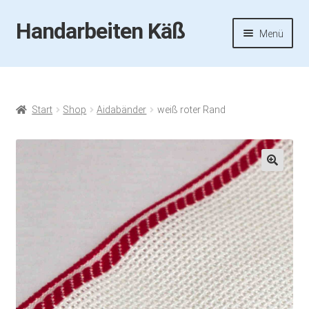
Handarbeiten Käß
Zur
Zum
Menü
Navigation
Inhalt
springen
springen
Startseite
Aktuelles
Start
Shop
Aidabänder
weiß roter Rand
Fotos
Termine
🔍
Handarbeiten-Käß-Shop
Kasse
Mein Konto