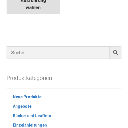
Ausführung
Produkt
wählen
weist
mehrere
Varianten
auf.
Die
Optionen
können
auf
der
Produktseite
Produktkategorien
gewählt
werden
Neue Produkte
Angebote
Bücher und Leaflets
Einzelanleitungen