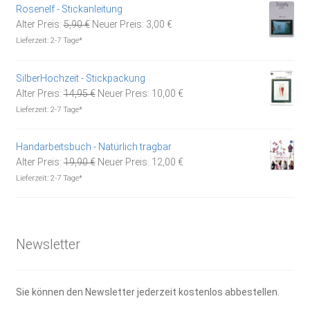
1,85 €
1,30 €.
Rosenelf - Stickanleitung
Ursprünglicher
Aktueller
Alter Preis:
5,90
€
Neuer Preis:
3,00
€
Preis
Preis
Lieferzeit:
2-7 Tage*
war:
ist:
5,90 €
3,00 €.
SilberHochzeit - Stickpackung
Ursprünglicher
Aktueller
Alter Preis:
14,95
€
Neuer Preis:
10,00
€
Preis
Preis
Lieferzeit:
2-7 Tage*
war:
ist:
14,95 €
10,00 €.
Handarbeitsbuch - Natürlich tragbar
Ursprünglicher
Aktueller
Alter Preis:
19,90
€
Neuer Preis:
12,00
€
Preis
Preis
Lieferzeit:
2-7 Tage*
war:
ist:
19,90 €
12,00 €.
Newsletter
Sie können den Newsletter jederzeit kostenlos abbestellen.