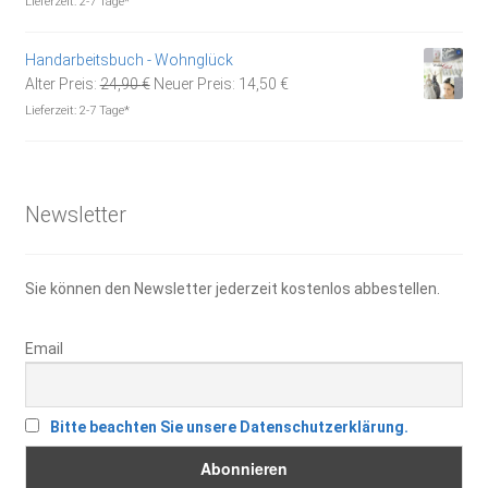
Lieferzeit:
2-7 Tage*
war:
ist:
1,85 €
1,30 €.
Handarbeitsbuch - Wohnglück
Ursprünglicher
Aktueller
Alter Preis:
24,90
€
Neuer Preis:
14,50
€
Preis
Preis
Lieferzeit:
2-7 Tage*
war:
ist:
24,90 €
14,50 €.
Newsletter
Sie können den Newsletter jederzeit kostenlos abbestellen.
Email
Bitte beachten Sie unsere Datenschutzerklärung.