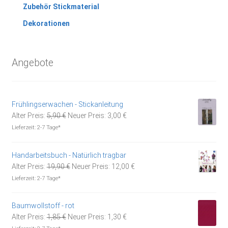
Zubehör Stickmaterial
Dekorationen
Angebote
Frühlingserwachen - Stickanleitung
Ursprünglicher
Aktueller
Alter Preis:
5,90
€
Neuer Preis:
3,00
€
Preis
Preis
Lieferzeit:
2-7 Tage*
war:
ist:
5,90 €
3,00 €.
Handarbeitsbuch - Natürlich tragbar
Ursprünglicher
Aktueller
Alter Preis:
19,90
€
Neuer Preis:
12,00
€
Preis
Preis
Lieferzeit:
2-7 Tage*
war:
ist:
19,90 €
12,00 €.
Baumwollstoff - rot
Ursprünglicher
Aktueller
Alter Preis:
1,85
€
Neuer Preis:
1,30
€
Preis
Preis