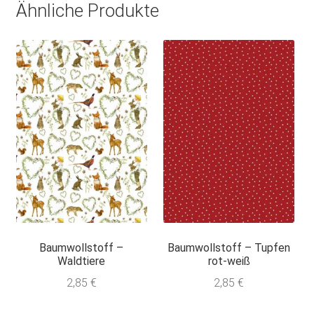
Ähnliche Produkte
Baumwollstoff –
Baumwollstoff – Tupfen
Waldtiere
rot-weiß
2,85
€
2,85
€