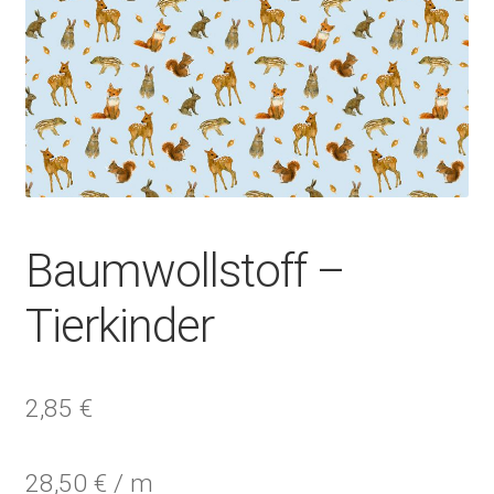
Baumwollstoff –
Tierkinder
2,85
€
28,50
€
/
m