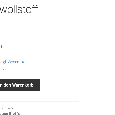
ollstoff
m
zzgl.
Versandkosten
ge*
ume
In den Warenkorb
523-876
ctum Stoffe