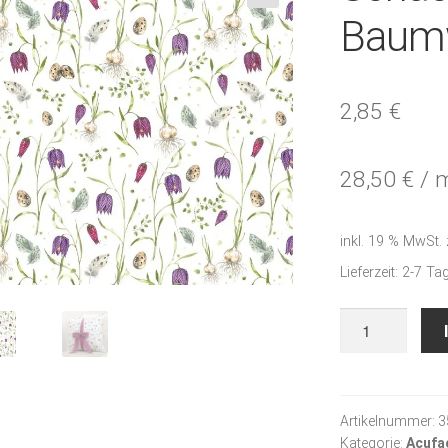
🔍
Baumw
2,85
€
28,50
€
/
inkl. 19 % MwSt.
Lieferzeit:
2-7 Ta
Schachbrettbl
-
Baumwollstoff
Menge
Artikelnummer:
3
Kategorie:
Acufa