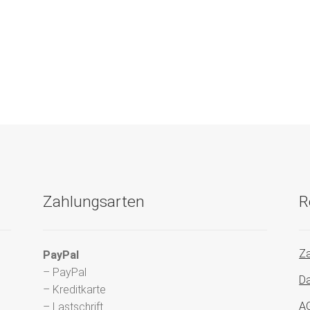
Zahlungsarten
R
Za
PayPal
– PayPal
Da
– Kreditkarte
A
– Lastschrift