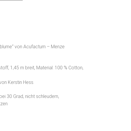
tblume“ von Acufactum – Menze
off, 1,45 m breit, Material: 100 % Cotton,
von Kerstin Hess.
bei 30 Grad, nicht schleudern,
tzen