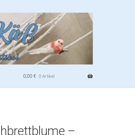
0,00
€
0 Artikel
hbrettblume –