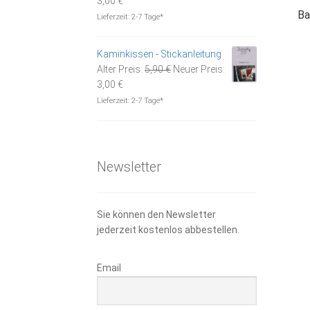
3,00
€
Ba
Preis
war:
Lieferzeit:
2-7 Tage*
ist:
5,90 €
3,00 €.
Kaminkissen - Stickanleitung
Ursprünglicher
Alter Preis:
5,90
€
Neuer Preis:
Aktueller
Preis
3,00
€
Preis
war:
Lieferzeit:
2-7 Tage*
ist:
5,90 €
3,00 €.
Newsletter
Sie können den Newsletter
jederzeit kostenlos abbestellen.
Email