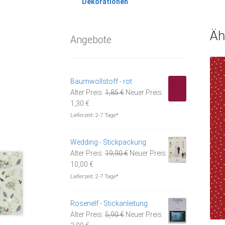
Dekorationen
Äh
Angebote
Baumwollstoff - rot
Ursprünglicher
Alter Preis:
1,85
€
Neuer Preis:
Aktueller
Preis
1,30
€
Preis
war:
Lieferzeit:
2-7 Tage*
ist:
1,85 €
1,30 €.
Wedding - Stickpackung
Ursprünglicher
Alter Preis:
19,90
€
Neuer Preis:
Aktueller
Preis
10,00
€
Preis
war:
Lieferzeit:
2-7 Tage*
ist:
19,90 €
10,00 €.
Rosenelf - Stickanleitung
Ursprünglicher
Alter Preis:
5,90
€
Neuer Preis:
Aktueller
Preis