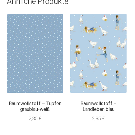
Ähnliche Produkte
Baumwollstoff – Tupfen
Baumwollstoff –
graublau-weiß
Landleben blau
2,85
€
2,85
€