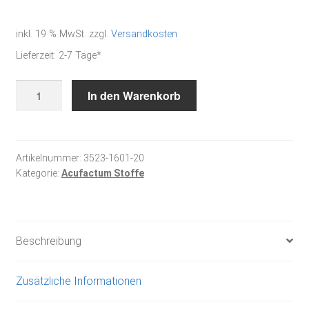
inkl. 19 % MwSt.
zzgl.
Versandkosten
Lieferzeit:
2-7 Tage*
Karo
In den Warenkorb
schwarz/grau
-
Baumwoll-
Webstoff
Artikelnummer:
3523-1601-20
Kategorie:
Acufactum Stoffe
Menge
Beschreibung
Zusätzliche Informationen