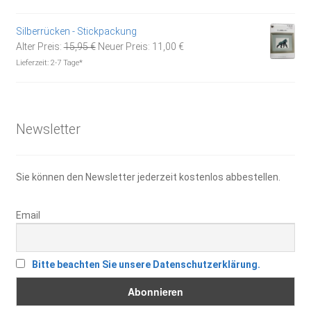
war:
ist:
14,95 €
10,00 €.
Silberrücken - Stickpackung
Ursprünglicher
Aktueller
Alter Preis:
15,95
€
Neuer Preis:
11,00
€
Preis
Preis
Lieferzeit:
2-7 Tage*
war:
ist:
15,95 €
11,00 €.
Newsletter
Sie können den Newsletter jederzeit kostenlos abbestellen.
Email
Bitte beachten Sie unsere Datenschutzerklärung.