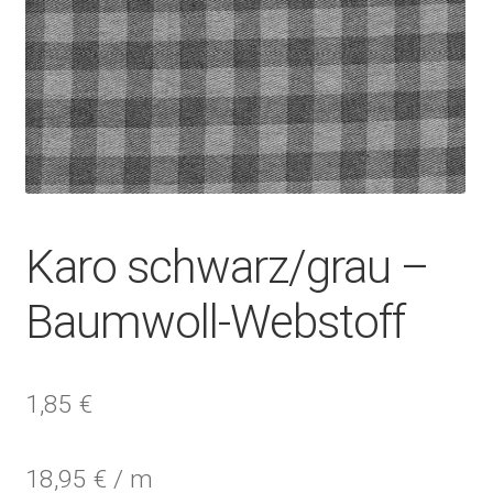
Karo schwarz/grau –
Baumwoll-Webstoff
1,85
€
18,95
€
/
m