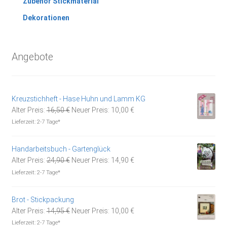
Zubehör Stickmaterial
Dekorationen
Angebote
Kreuzstichheft - Hase Huhn und Lamm KG
Ursprünglicher
Aktueller
Alter Preis:
16,50
€
Neuer Preis:
10,00
€
Preis
Preis
Lieferzeit:
2-7 Tage*
war:
ist:
16,50 €
10,00 €.
Handarbeitsbuch - Gartenglück
Ursprünglicher
Aktueller
Alter Preis:
24,90
€
Neuer Preis:
14,90
€
Preis
Preis
Lieferzeit:
2-7 Tage*
war:
ist:
24,90 €
14,90 €.
Brot - Stickpackung
Ursprünglicher
Aktueller
Alter Preis:
14,95
€
Neuer Preis:
10,00
€
Preis
Preis
Lieferzeit:
2-7 Tage*