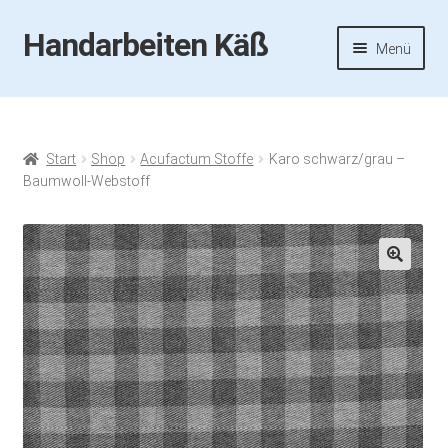
Handarbeiten Käß
Zur
Zum
Menü
Navigation
Inhalt
springen
springen
Startseite
Aktuelles
Start
Shop
Acufactum Stoffe
Karo schwarz/grau –
Baumwoll-Webstoff
Fotos
Termine
🔍
Handarbeiten-Käß-Shop
Kasse
Mein Konto