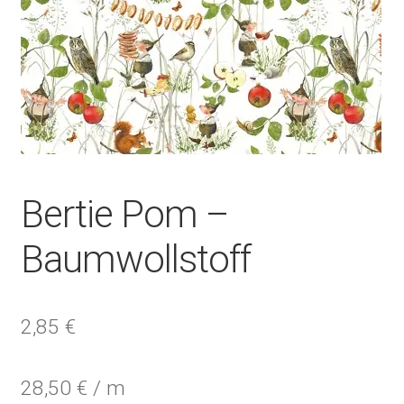
Bertie Pom –
Baumwollstoff
2,85
€
28,50
€
/
m