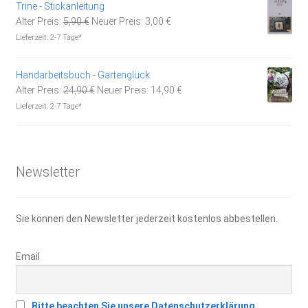
Trine - Stickanleitung
Ursprünglicher
Aktueller
Alter Preis:
5,90
€
Neuer Preis:
3,00
€
Preis
Preis
Lieferzeit:
2-7 Tage*
war:
ist:
5,90 €
3,00 €.
Handarbeitsbuch - Gartenglück
Ursprünglicher
Aktueller
Alter Preis:
24,90
€
Neuer Preis:
14,90
€
Preis
Preis
Lieferzeit:
2-7 Tage*
war:
ist:
24,90 €
14,90 €.
Newsletter
Sie können den Newsletter jederzeit kostenlos abbestellen.
Email
Bitte beachten Sie unsere Datenschutzerklärung.