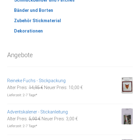
Bänder und Borten
Zubehör Stickmaterial
Dekorationen
Angebote
Reineke Fuchs - Stickpackung
Ursprünglicher
Aktueller
Alter Preis:
14,95
€
Neuer Preis:
10,00
€
Preis
Preis
Lieferzeit:
2-7 Tage*
war:
ist:
14,95 €
10,00 €.
Adventskalener - Stickanleitung
Ursprünglicher
Aktueller
Alter Preis:
5,90
€
Neuer Preis:
3,00
€
Preis
Preis
Lieferzeit:
2-7 Tage*
war:
ist:
5,90 €
3,00 €.