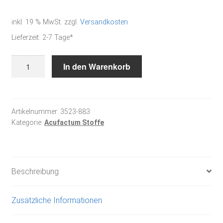
inkl. 19 % MwSt.
zzgl.
Versandkosten
Lieferzeit:
2-7 Tage*
Bertie
In den Warenkorb
Pom
-
Baumwollstoff
Menge
Artikelnummer:
3523-883
Kategorie:
Acufactum Stoffe
Beschreibung
Zusätzliche Informationen