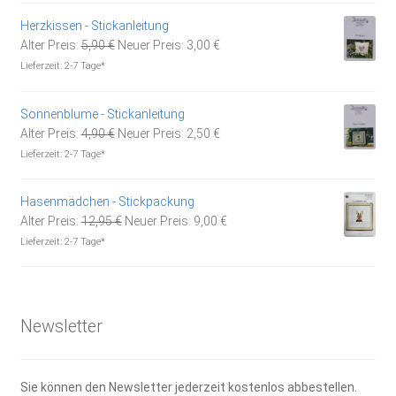
14,95 €
10,00 €.
Herzkissen - Stickanleitung
Ursprünglicher
Aktueller
Alter Preis:
5,90
€
Neuer Preis:
3,00
€
Preis
Preis
Lieferzeit:
2-7 Tage*
war:
ist:
5,90 €
3,00 €.
Sonnenblume - Stickanleitung
Ursprünglicher
Aktueller
Alter Preis:
4,90
€
Neuer Preis:
2,50
€
Preis
Preis
Lieferzeit:
2-7 Tage*
war:
ist:
4,90 €
2,50 €.
Hasenmädchen - Stickpackung
Ursprünglicher
Aktueller
Alter Preis:
12,95
€
Neuer Preis:
9,00
€
Preis
Preis
Lieferzeit:
2-7 Tage*
war:
ist:
12,95 €
9,00 €.
Newsletter
Sie können den Newsletter jederzeit kostenlos abbestellen.