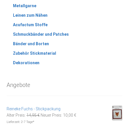
Metallgarne
Leinen zum Nähen
Acufactum Stoffe
Schmuckbänder und Patches
Bänder und Borten
Zubehör Stickmaterial
Dekorationen
Angebote
Reineke Fuchs - Stickpackung
Ursprünglicher
Aktueller
Alter Preis:
14,95
€
Neuer Preis:
10,00
€
Preis
Preis
Lieferzeit:
2-7 Tage*
war:
ist: