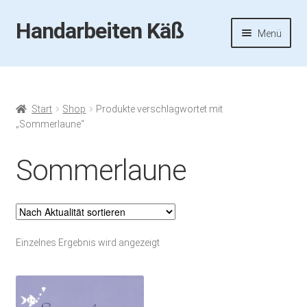
Handarbeiten Käß
Zur
Zum
Menü
Navigation
Inhalt
springen
springen
Startseite
Aktuelles
Start
Shop
Produkte verschlagwortet mit
„Sommerlaune“
Fotos
Sommerlaune
Termine
Handarbeiten-Käß-Shop
Einzelnes Ergebnis wird angezeigt
Kasse
Mein Konto