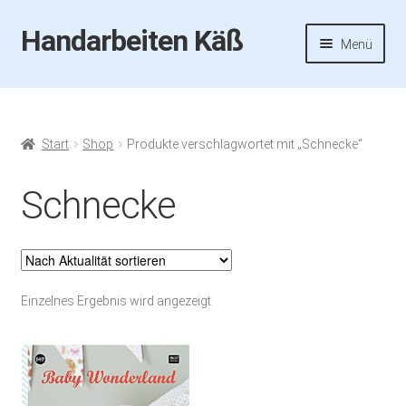
Handarbeiten Käß
Zur
Zum
Menü
Navigation
Inhalt
springen
springen
Startseite
Aktuelles
Start
Shop
Produkte verschlagwortet mit „Schnecke“
Fotos
Schnecke
Termine
Handarbeiten-Käß-Shop
Einzelnes Ergebnis wird angezeigt
Kasse
Mein Konto