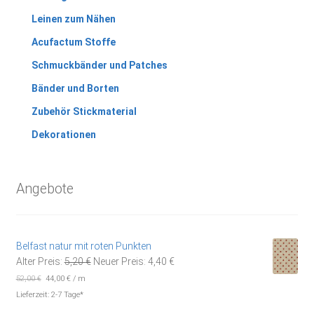
Leinen zum Nähen
Acufactum Stoffe
Schmuckbänder und Patches
Bänder und Borten
Zubehör Stickmaterial
Dekorationen
Angebote
Belfast natur mit roten Punkten
Ursprünglicher
Aktueller
Alter Preis:
5,20
€
Neuer Preis:
4,40
€
Preis
Preis
52,00
€
44,00
€
/
m
war:
ist:
Lieferzeit:
2-7 Tage*
5,20 €
4,40 €.