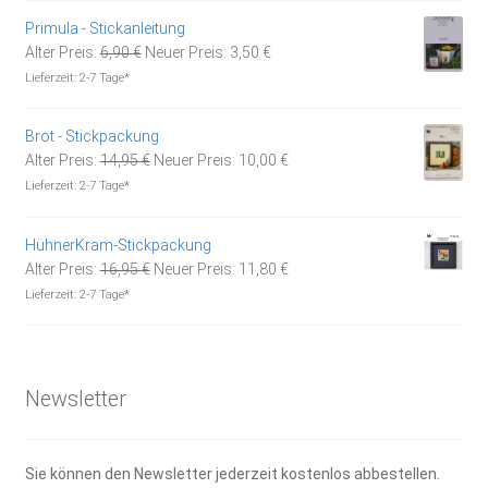
Primula - Stickanleitung
Ursprünglicher
Aktueller
Alter Preis:
6,90
€
Neuer Preis:
3,50
€
Preis
Preis
Lieferzeit:
2-7 Tage*
war:
ist:
6,90 €
3,50 €.
Brot - Stickpackung
Ursprünglicher
Aktueller
Alter Preis:
14,95
€
Neuer Preis:
10,00
€
Preis
Preis
Lieferzeit:
2-7 Tage*
war:
ist:
14,95 €
10,00 €.
HühnerKram-Stickpackung
Ursprünglicher
Aktueller
Alter Preis:
16,95
€
Neuer Preis:
11,80
€
Preis
Preis
Lieferzeit:
2-7 Tage*
war:
ist:
16,95 €
11,80 €.
Newsletter
Sie können den Newsletter jederzeit kostenlos abbestellen.