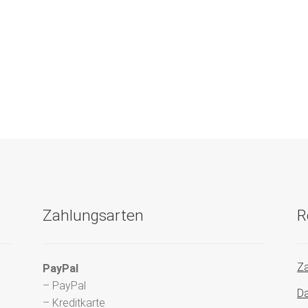
Zahlungsarten
R
Za
PayPal
– PayPal
Da
– Kreditkarte