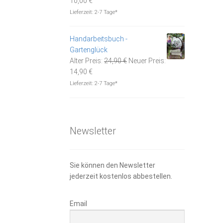
10,00
€
Preis
war:
Lieferzeit:
2-7 Tage*
ist:
14,95 €
10,00 €.
Handarbeitsbuch -
Gartenglück
Ursprünglicher
Alter Preis:
24,90
€
Neuer Preis:
Aktueller
Preis
14,90
€
Preis
war:
Lieferzeit:
2-7 Tage*
ist:
24,90 €
14,90 €.
Newsletter
Sie können den Newsletter
jederzeit kostenlos abbestellen.
Email