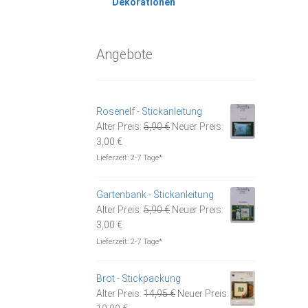
Dekorationen
Angebote
Rosenelf - Stickanleitung
Ursprünglicher
Alter Preis:
5,90
€
Neuer Preis:
Aktueller
Preis
3,00
€
Preis
war:
Lieferzeit:
2-7 Tage*
ist:
5,90 €
3,00 €.
Gartenbank - Stickanleitung
Ursprünglicher
Alter Preis:
5,90
€
Neuer Preis:
Aktueller
Preis
3,00
€
Preis
war:
Lieferzeit:
2-7 Tage*
ist:
5,90 €
3,00 €.
Brot - Stickpackung
Ursprünglicher
Alter Preis:
14,95
€
Neuer Preis:
Aktueller
Preis