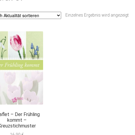
Einzelnes Ergebnis wird angezeigt
aflet – Der Frühling
kommt –
Kreuzstichmuster
16,90
€