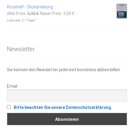
7,95 €
5,50 €.
Rosenelf - Stickanleitung
Ursprünglicher
Aktueller
Alter Preis:
5,90
€
Neuer Preis:
3,00
€
Preis
Preis
Lieferzeit:
2-7 Tage*
war:
ist:
5,90 €
3,00 €.
Newsletter
Sie können den Newsletter jederzeit kostenlos abbestellen.
Email
Bitte beachten Sie unsere Datenschutzerklärung.