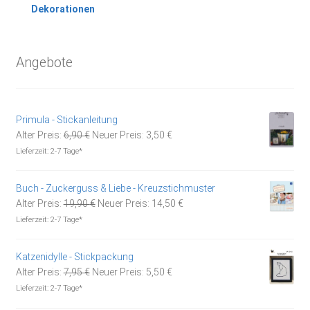
Dekorationen
Angebote
Primula - Stickanleitung
Ursprünglicher
Aktueller
Alter Preis:
6,90
€
Neuer Preis:
3,50
€
Preis
Preis
Lieferzeit:
2-7 Tage*
war:
ist:
6,90 €
3,50 €.
Buch - Zuckerguss & Liebe - Kreuzstichmuster
Ursprünglicher
Aktueller
Alter Preis:
19,90
€
Neuer Preis:
14,50
€
Preis
Preis
Lieferzeit:
2-7 Tage*
war:
ist:
19,90 €
14,50 €.
Katzenidylle - Stickpackung
Ursprünglicher
Aktueller
Alter Preis:
7,95
€
Neuer Preis:
5,50
€
Preis
Preis
Lieferzeit:
2-7 Tage*
war:
ist: