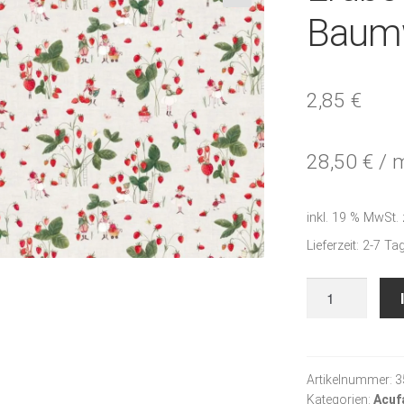
🔍
Baumw
2,85
€
28,50
€
/
inkl. 19 % MwSt.
Lieferzeit:
2-7 Ta
Erdbeerernte
-
Baumwollstoff
Menge
Artikelnummer:
3
Kategorien:
Acuf