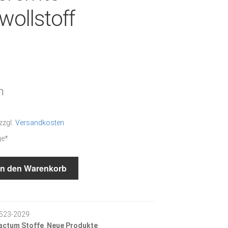
ollstoff
m
zzgl.
Versandkosten
ge*
In den Warenkorb
523-2029
actum Stoffe
,
Neue Produkte