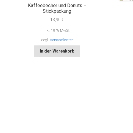
Kaffeebecher und Donuts –
Stickpackung
13,90
€
inkl. 19 % MwSt.
zzgl.
Versandkosten
In den Warenkorb