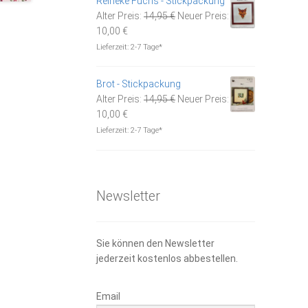
Reineke Fuchs - Stickpackung
Ursprünglicher
Alter Preis:
14,95
€
Neuer Preis:
Aktueller
Preis
10,00
€
Preis
war:
Lieferzeit:
2-7 Tage*
ist:
14,95 €
10,00 €.
Brot - Stickpackung
Ursprünglicher
Alter Preis:
14,95
€
Neuer Preis:
Aktueller
Preis
10,00
€
Preis
war:
Lieferzeit:
2-7 Tage*
ist:
14,95 €
10,00 €.
Newsletter
Sie können den Newsletter
jederzeit kostenlos abbestellen.
Email