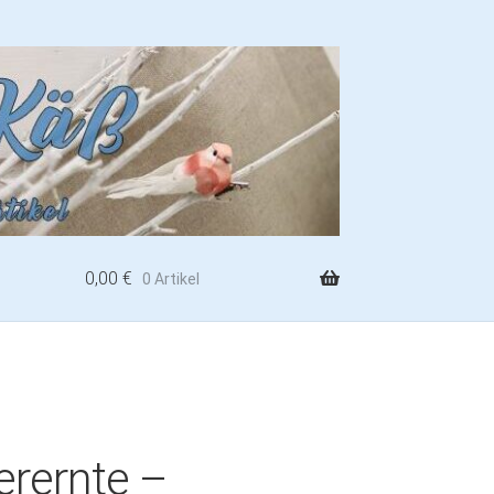
0,00
€
0 Artikel
erernte –