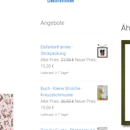
Dekorationen
Angebote
Äh
ElefantenFamilie -
Stickpackung
Ursprünglicher
Alter Preis:
21,95
€
Neuer Preis:
Aktueller
Preis
15,30
€
Preis
war:
Lieferzeit:
2-7 Tage*
ist:
21,95 €
15,30 €.
Buch - Kleine Strolche -
Kreuzstichmuster
Ursprünglicher
Alter Preis:
26,50
€
Neuer Preis:
Aktueller
Preis
19,00
€
Preis
war:
Lieferzeit:
2-7 Tage*
ist:
26,50 €
19,00 €.