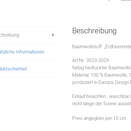
Beschreibung
chreibung
Baumwollstoff „Erdbeerernt
tzliche Informationen
Art.Nr.:
3523-2029
f
arbig bedruckter Baumwollst
uktsicherheit
Material: 100 % Baumwolle, 
produziert in Europa, Design
Einlauf beachten , waschbar 
nicht lange der Sonne ausse
Preis angegben per 10 cm