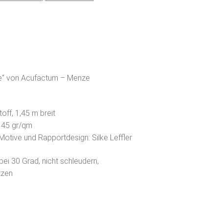
e“ von Acufactum – Menze
off, 1,45 m breit
145 gr/qm
 Motive und Rapportdesign: Silke Leffler
bei 30 Grad, nicht schleudern,
tzen