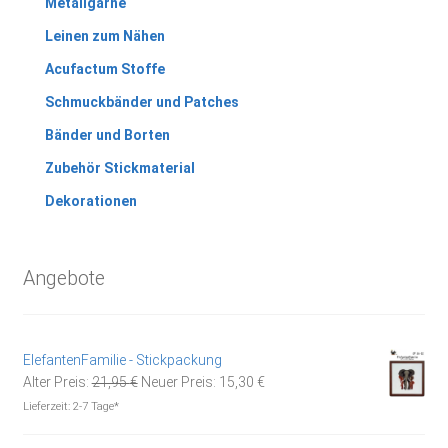
Metallgarne
Leinen zum Nähen
Acufactum Stoffe
Schmuckbänder und Patches
Bänder und Borten
Zubehör Stickmaterial
Dekorationen
Angebote
ElefantenFamilie - Stickpackung
Ursprünglicher
Aktueller
Alter Preis:
21,95
€
Neuer Preis:
15,30
€
Preis
Preis
Lieferzeit:
2-7 Tage*
war:
ist:
21,95 €
15,30 €.