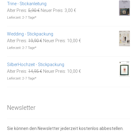
Trine - Stickanleitung
Ursprünglicher
Aktueller
Alter Preis:
5,90
€
Neuer Preis:
3,00
€
Preis
Preis
Lieferzeit:
2-7 Tage*
war:
ist:
5,90 €
3,00 €.
Wedding - Stickpackung
Ursprünglicher
Aktueller
Alter Preis:
19,90
€
Neuer Preis:
10,00
€
Preis
Preis
Lieferzeit:
2-7 Tage*
war:
ist:
19,90 €
10,00 €.
SilberHochzeit - Stickpackung
Ursprünglicher
Aktueller
Alter Preis:
14,95
€
Neuer Preis:
10,00
€
Preis
Preis
Lieferzeit:
2-7 Tage*
war:
ist:
14,95 €
10,00 €.
Newsletter
Sie können den Newsletter jederzeit kostenlos abbestellen.