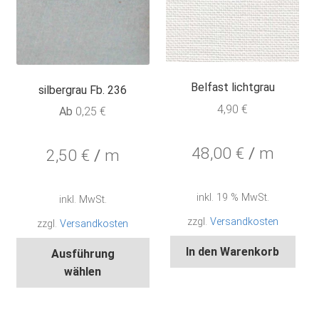
Belfast lichtgrau
silbergrau Fb. 236
4,90
€
Ab
0,25
€
48,00
€
/
m
2,50
€
/
m
inkl. 19 % MwSt.
inkl. MwSt.
zzgl.
Versandkosten
zzgl.
Versandkosten
Dieses
In den Warenkorb
Ausführung
Produkt
wählen
weist
mehrere
Varianten