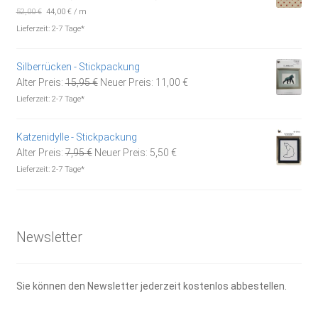
Preis
Preis
52,00
€
44,00
€
/
m
war:
ist:
Lieferzeit:
2-7 Tage*
5,20 €
4,40 €.
Silberrücken - Stickpackung
Ursprünglicher
Aktueller
Alter Preis:
15,95
€
Neuer Preis:
11,00
€
Preis
Preis
Lieferzeit:
2-7 Tage*
war:
ist:
15,95 €
11,00 €.
Katzenidylle - Stickpackung
Ursprünglicher
Aktueller
Alter Preis:
7,95
€
Neuer Preis:
5,50
€
Preis
Preis
Lieferzeit:
2-7 Tage*
war:
ist:
7,95 €
5,50 €.
Newsletter
Sie können den Newsletter jederzeit kostenlos abbestellen.