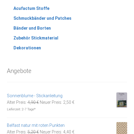
Acufactum Stoffe
Schmuckbänder und Patches
Bänder und Borten
Zubehör Stickmaterial
Dekorationen
Angebote
Sonnenblume - Stickanleitung
Ursprünglicher
Aktueller
Alter Preis:
4,90
€
Neuer Preis:
2,50
€
Preis
Preis
Lieferzeit:
2-7 Tage*
war:
ist:
4,90 €
2,50 €.
Belfast natur mit roten Punkten
Ursprünglicher
Aktueller
Alter Preis:
5,20
€
Neuer Preis:
4,40
€