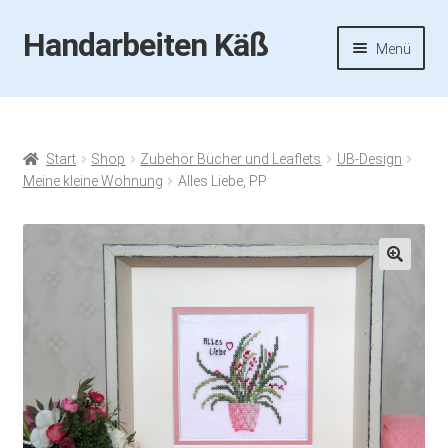
Handarbeiten Käß
Zur
Zum
Menü
Navigation
Inhalt
springen
springen
Startseite
Aktuelles
Start
Shop
Zubehör Bücher und Leaflets
UB-Design
Meine kleine Wohnung
Alles Liebe, PP
Fotos
Termine
🔍
Handarbeiten-Käß-Shop
Kasse
Mein Konto