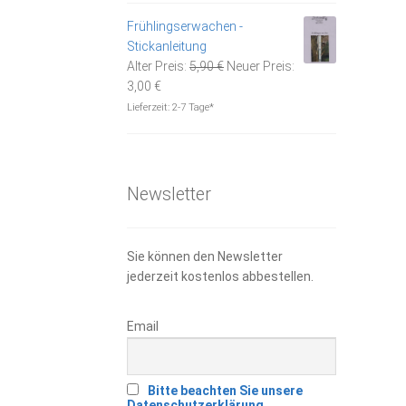
14,00 €.
Frühlingserwachen -
Stickanleitung
Ursprünglicher
Alter Preis:
5,90
€
Neuer Preis:
Aktueller
Preis
3,00
€
Preis
war:
Lieferzeit:
2-7 Tage*
ist:
5,90 €
3,00 €.
Newsletter
Sie können den Newsletter
jederzeit kostenlos abbestellen.
Email
Bitte beachten Sie unsere
Datenschutzerklärung.