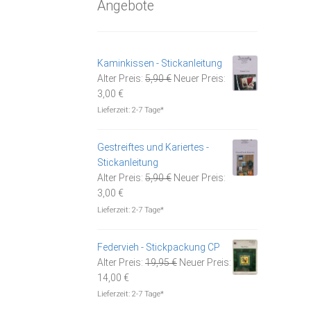
Angebote
Kaminkissen - Stickanleitung
Ursprünglicher
Alter Preis:
5,90
€
Neuer Preis:
Aktueller
Preis
3,00
€
Preis
war:
Lieferzeit:
2-7 Tage*
ist:
5,90 €
3,00 €.
Gestreiftes und Kariertes -
Stickanleitung
Ursprünglicher
Alter Preis:
5,90
€
Neuer Preis:
Aktueller
Preis
3,00
€
Preis
war:
Lieferzeit:
2-7 Tage*
ist:
5,90 €
3,00 €.
Federvieh - Stickpackung CP
Ursprünglicher
Alter Preis:
19,95
€
Neuer Preis:
Aktueller
Preis
14,00
€
Preis
war:
Lieferzeit:
2-7 Tage*
ist:
19,95 €