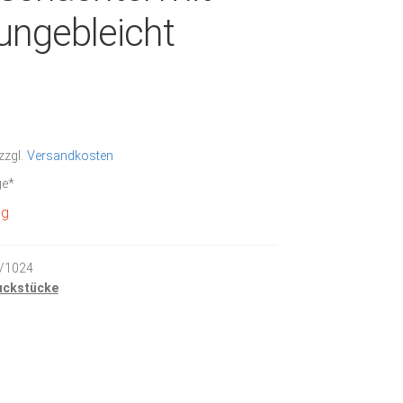
 ungebleicht
zzgl.
Versandkosten
ge*
ig
/1024
ckstücke