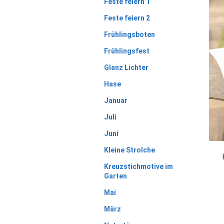
Feste feiern 1
Feste feiern 2
Frühlingsboten
Frühlingsfest
Glanz Lichter
Hase
Januar
Juli
Juni
Kleine Strolche
Kreuzstichmotive im
Garten
Mai
März