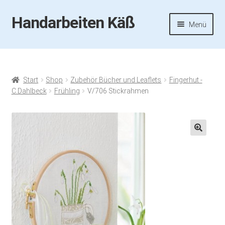
Handarbeiten Käß
Zur
Zum
Menü
Navigation
Inhalt
springen
springen
Startseite
Aktuelles
Start
Shop
Zubehör Bücher und Leaflets
Fingerhut -
C.Dahlbeck
Frühling
V/706 Stickrahmen
Fotos
Termine
🔍
Handarbeiten-Käß-Shop
Kasse
Mein Konto