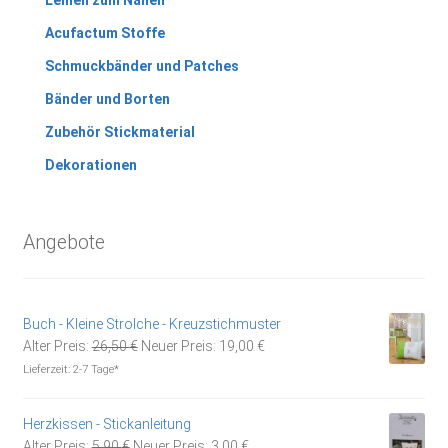
Acufactum Stoffe
Schmuckbänder und Patches
Bänder und Borten
Zubehör Stickmaterial
Dekorationen
Angebote
Buch - Kleine Strolche - Kreuzstichmuster
Ursprünglicher
Aktueller
Alter Preis:
26,50
€
Neuer Preis:
19,00
€
Preis
Preis
Lieferzeit:
2-7 Tage*
war:
ist:
26,50 €
19,00 €.
Herzkissen - Stickanleitung
Ursprünglicher
Aktueller
Alter Preis:
5,90
€
Neuer Preis:
3,00
€