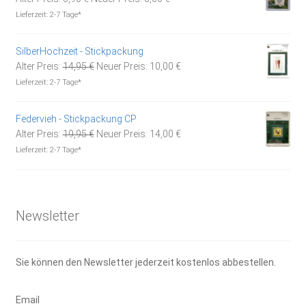
Preis
Preis
Lieferzeit:
2-7 Tage*
war:
ist:
5,90 €
3,00 €.
SilberHochzeit - Stickpackung
Ursprünglicher
Aktueller
Alter Preis:
14,95
€
Neuer Preis:
10,00
€
Preis
Preis
Lieferzeit:
2-7 Tage*
war:
ist:
14,95 €
10,00 €.
Federvieh - Stickpackung CP
Ursprünglicher
Aktueller
Alter Preis:
19,95
€
Neuer Preis:
14,00
€
Preis
Preis
Lieferzeit:
2-7 Tage*
war:
ist:
19,95 €
14,00 €.
Newsletter
Sie können den Newsletter jederzeit kostenlos abbestellen.
Email