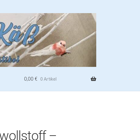
0,00
€
0 Artikel
ollstoff –