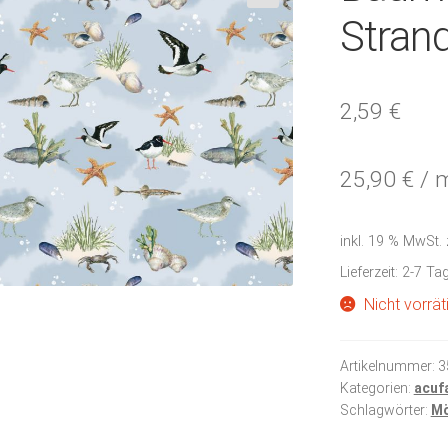
🔍
Stran
2,59
€
25,90
€
/
inkl. 19 % MwSt.
Lieferzeit:
2-7 Ta
Nicht vorrät
Artikelnummer:
3
Kategorien:
acuf
Schlagwörter:
M