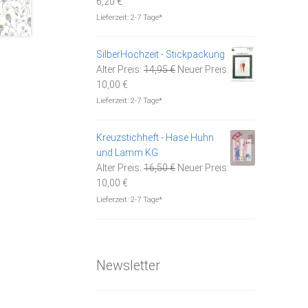
Aktueller
Preis
6,20
€
Preis
war:
Lieferzeit:
2-7 Tage*
ist:
8,95 €
6,20 €.
SilberHochzeit - Stickpackung
Ursprünglicher
Alter Preis:
14,95
€
Neuer Preis:
Aktueller
Preis
10,00
€
Preis
war:
Lieferzeit:
2-7 Tage*
ist:
14,95 €
10,00 €.
Kreuzstichheft - Hase Huhn
und Lamm KG
Ursprünglicher
Alter Preis:
16,50
€
Neuer Preis:
Aktueller
Preis
10,00
€
Preis
war:
Lieferzeit:
2-7 Tage*
ist:
16,50 €
10,00 €.
Newsletter