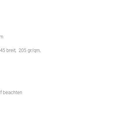
um
45 breit, 205 gr/qm,
uf beachten