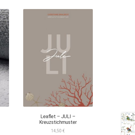
u
Leaflet – JULI –
Kreuzstichmuster
14,50
€