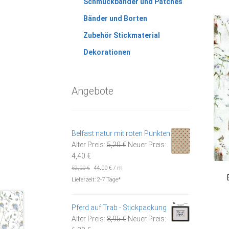
Schmuckbänder und Patches
Bänder und Borten
Zubehör Stickmaterial
Dekorationen
Angebote
Belfast natur mit roten Punkten
Ursprünglicher
Alter Preis:
5,20
€
Neuer Preis:
Aktueller
Preis
4,40
€
Preis
war:
52,00
€
44,00
€
/
m
ist:
5,20 €
Lieferzeit:
2-7 Tage*
4,40 €.
Pferd auf Trab - Stickpackung
Ursprünglicher
Alter Preis:
8,95
€
Neuer Preis: