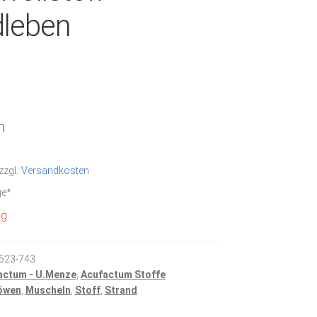
dleben
m
zzgl.
Versandkosten
ge*
ig
523-743
actum - U.Menze
,
Acufactum Stoffe
öwen
,
Muscheln
,
Stoff
,
Strand