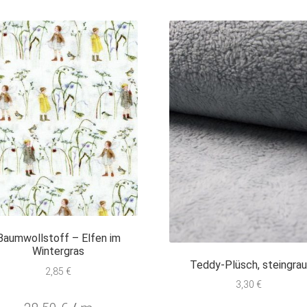
Baumwollstoff – Elfen im
Wintergras
Teddy-Plüsch, steingra
2,85
€
3,30
€