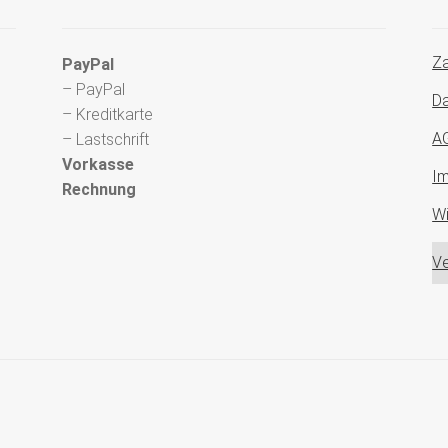
Za
PayPal
– PayPal
Da
– Kreditkarte
A
– Lastschrift
Vorkasse
I
Rechnung
Wi
Ve