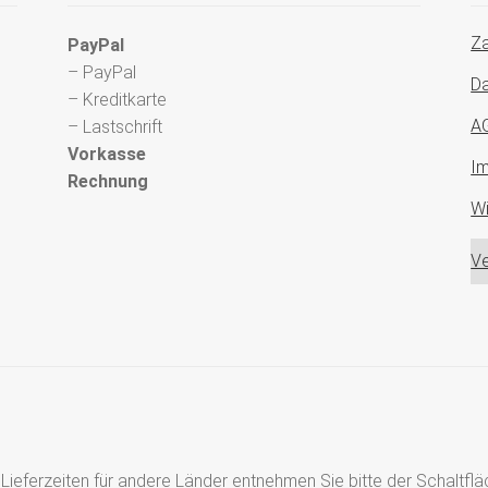
Za
PayPal
– PayPal
Da
– Kreditkarte
A
– Lastschrift
Vorkasse
I
Rechnung
Wi
Ve
s, Lieferzeiten für andere Länder entnehmen Sie bitte der Schaltf