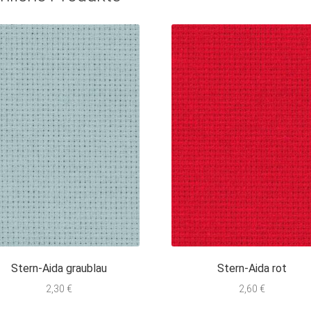
Stern-Aida graublau
Stern-Aida rot
2,30
€
2,60
€