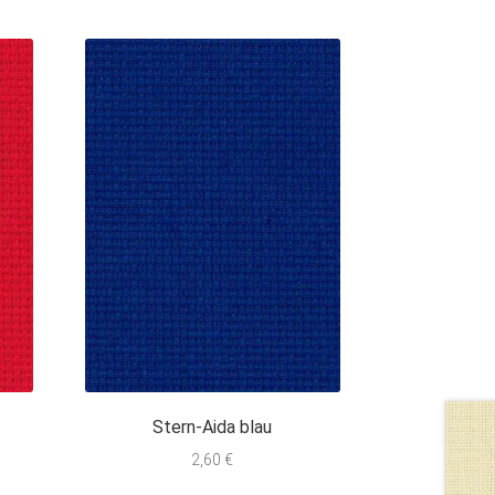
Stern-Aida blau
2,60
€