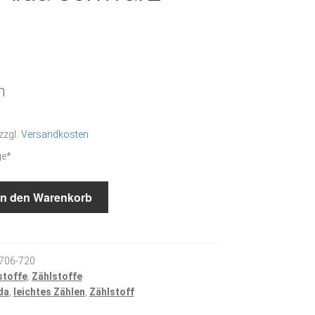
m
zzgl.
Versandkosten
ge*
In den Warenkorb
706-720
stoffe
,
Zählstoffe
da
,
leichtes Zählen
,
Zählstoff