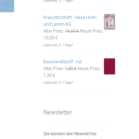
Lieferzeit:
2-7 Tage*
ist:
16,95 €
11,80 €.
Kreuzstichheft - Hase Huhn
und Lamm KG
Ursprünglicher
Alter Preis:
16,50
€
Neuer Preis:
Aktueller
Preis
10,00
€
Preis
war:
Lieferzeit:
2-7 Tage*
ist:
16,50 €
10,00 €.
Baumwollstoff - rot
Ursprünglicher
Alter Preis:
1,85
€
Neuer Preis:
Aktueller
Preis
1,30
€
Preis
war:
Lieferzeit:
2-7 Tage*
ist:
1,85 €
1,30 €.
Newsletter
Sie können den Newsletter