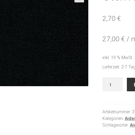
🔍
2,70
€
27,00
€
/
inkl. 19 % MwSt.
Lieferzeit:
2-7 Ta
Stern-
Aida
schwarz
Menge
Artikelnummer:
3
Kategorien:
Aida
Schlagwörter:
Ai