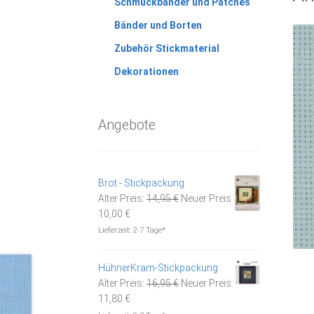
Schmuckbänder und Patches
Bänder und Borten
Zubehör Stickmaterial
Dekorationen
Angebote
Brot - Stickpackung
Ursprünglicher
Alter Preis:
14,95
€
Neuer Preis:
Aktueller
Preis
10,00
€
Preis
war:
Lieferzeit:
2-7 Tage*
ist:
14,95 €
10,00 €.
HühnerKram-Stickpackung
Ursprünglicher
Alter Preis:
16,95
€
Neuer Preis:
Aktueller
Preis
11,80
€
Preis
war: