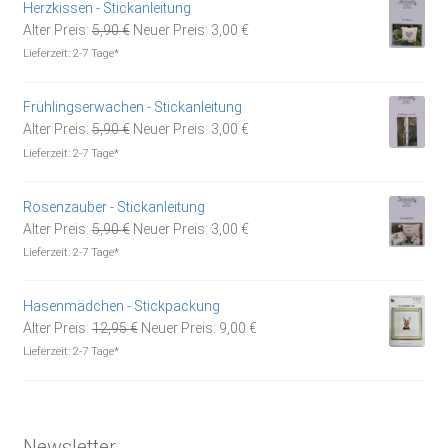
Herzkissen - Stickanleitung
Ursprünglicher
Aktueller
Alter Preis:
5,90
€
Neuer Preis:
3,00
€
Preis
Preis
Lieferzeit:
2-7 Tage*
war:
ist:
5,90 €
3,00 €.
Frühlingserwachen - Stickanleitung
Ursprünglicher
Aktueller
Alter Preis:
5,90
€
Neuer Preis:
3,00
€
Preis
Preis
Lieferzeit:
2-7 Tage*
war:
ist:
5,90 €
3,00 €.
Rosenzauber - Stickanleitung
Ursprünglicher
Aktueller
Alter Preis:
5,90
€
Neuer Preis:
3,00
€
Preis
Preis
Lieferzeit:
2-7 Tage*
war:
ist:
5,90 €
3,00 €.
Hasenmädchen - Stickpackung
Ursprünglicher
Aktueller
Alter Preis:
12,95
€
Neuer Preis:
9,00
€
Preis
Preis
Lieferzeit:
2-7 Tage*
war:
ist:
12,95 €
9,00 €.
Newsletter