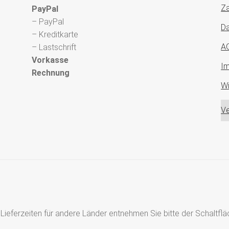
Za
PayPal
– PayPal
Da
– Kreditkarte
A
– Lastschrift
Vorkasse
I
Rechnung
Wi
Ve
s, Lieferzeiten für andere Länder entnehmen Sie bitte der Schaltf