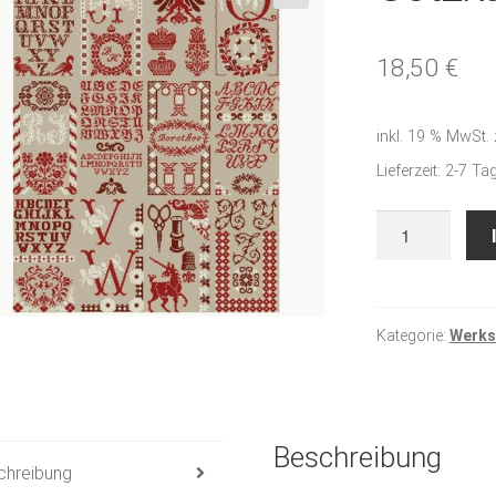
🔍
18,50
€
inkl. 19 % MwSt.
Lieferzeit:
2-7 Ta
Setzkastenmus
2
Menge
Kategorie:
Werkst
Beschreibung
chreibung