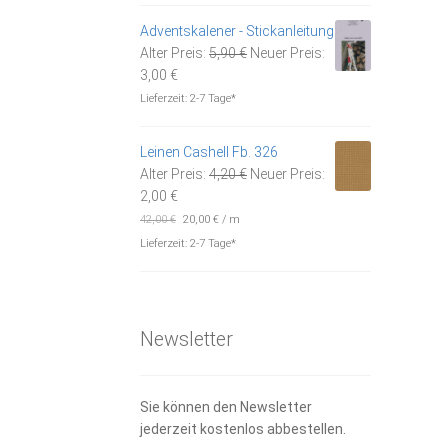
14,90 €.
Adventskalener - Stickanleitung
Ursprünglicher
Alter Preis:
5,90
€
Neuer Preis:
Aktueller
Preis
3,00
€
Preis
war:
Lieferzeit:
2-7 Tage*
ist:
5,90 €
3,00 €.
Leinen Cashell Fb. 326
Ursprünglicher
Alter Preis:
4,20
€
Neuer Preis:
Aktueller
Preis
2,00
€
Preis
war:
42,00
€
20,00
€
/
m
ist:
4,20 €
Lieferzeit:
2-7 Tage*
2,00 €.
Newsletter
Sie können den Newsletter
jederzeit kostenlos abbestellen.