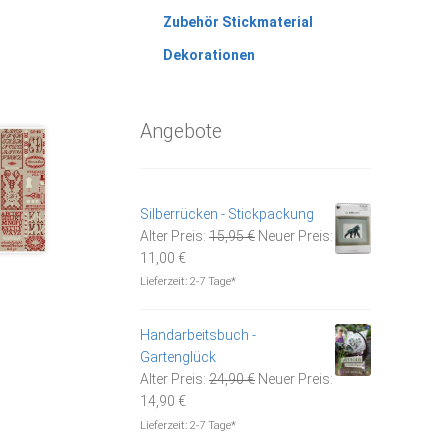
Zubehör Stickmaterial
Dekorationen
Angebote
Silberrücken - Stickpackung
Ursprünglicher
Alter Preis:
15,95
€
Neuer Preis:
Aktueller
Preis
11,00
€
Preis
war:
Lieferzeit:
2-7 Tage*
ist:
15,95 €
11,00 €.
Handarbeitsbuch -
Gartenglück
Ursprünglicher
Alter Preis:
24,90
€
Neuer Preis:
Aktueller
Preis
14,90
€
Preis
war:
Lieferzeit:
2-7 Tage*
ist:
24,90 €