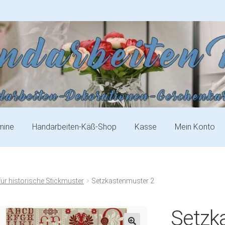
mine
Handarbeiten-Käß-Shop
Kasse
Mein Konto
für historische Stickmuster
Setzkastenmuster 2
Setzk